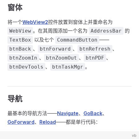
窗体
将一个
WebView2
控件放置到窗体上并重命名为
。在其周围添加一个名为
的
WebView
AddressBar
以及七个
——
TextBox
CommandButton
、
、
、
btnBack
btnForward
btnRefresh
、
、
、
btnZoomIn
btnZoomOut
btnPDF
、
。
btnDevTools
btnTaskMgr
导航
最基本的导航方法——
Navigate
、
GoBack
、
GoForward
、
Reload
——都是单行代码：
vb