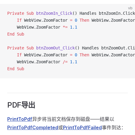
vb
Private Sub 
btnZoomIn_Click
() Handles btnZoomIn.Click
    If
 WebView.ZoomFactor 
=
 0
 Then
 WebView.ZoomFactor
    WebView.ZoomFactor 
*=
 1.1
End Sub
Private Sub 
btnZoomOut_Click
() Handles btnZoomOut.Cli
    If
 WebView.ZoomFactor 
=
 0
 Then
 WebView.ZoomFactor
    WebView.ZoomFactor 
/=
 1.1
End Sub
PDF导出
PrintToPdf
异步将当前文档保存到磁盘——结果以
PrintToPdfCompleted
或
PrintToPdfFailed
事件到达：