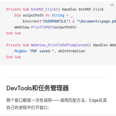
vb
Private Sub 
btnPDF_Click
() Handles btnPDF.Click
    Dim
 outputPath 
As
 String
 =
 _
        Environ
$
(
"USERPROFILE"
) 
&
 "\Documents\page.pd
    WebView.
PrintToPdf
(outputPath)
End Sub
Private Sub 
WebView_PrintToPdfCompleted
() Handles Web
    MsgBox
 "PDF saved."
, vbInformation
End Sub
DevTools和任务管理器
两个窗口都是一次性调用——调用匹配方法，Edge在其
自己的进程中打开窗口：