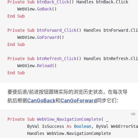
Private Sub 
btnBack_Click
() Handles btnBack.Click
    WebView.
GoBack
()
End Sub
Private Sub 
btnForward_Click
() Handles btnForward.Cli
    WebView.
GoForward
()
End Sub
Private Sub 
btnRefresh_Click
() Handles btnRefresh.Cli
    WebView.
Reload
()
End Sub
要使后退/前进按钮跟随实际的浏览历史状态，在每次导
航后根据
CanGoBack
和
CanGoForward
同步它们：
vb
Private Sub 
WebView_NavigationComplete
( _
        ByVal IsSuccess 
As
 Boolean
, ByVal WebErrorSta
        Handles WebView.NavigationComplete