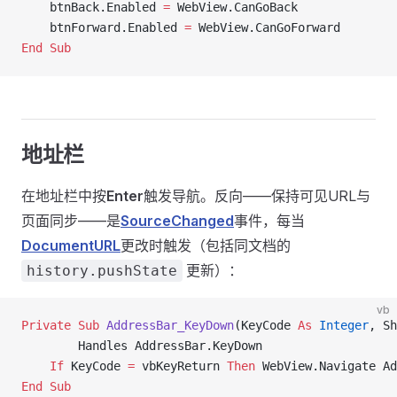
    btnBack.Enabled 
=
 WebView.CanGoBack
    btnForward.Enabled 
=
 WebView.CanGoForward
End Sub
地址栏
在地址栏中按
Enter
触发导航。反向——保持可见URL与
页面同步——是
SourceChanged
事件，每当
DocumentURL
更改时触发（包括同文档的
更新）：
history.pushState
vb
Private Sub 
AddressBar_KeyDown
(KeyCode 
As
 Integer
, Sh
        Handles AddressBar.KeyDown
    If
 KeyCode 
=
 vbKeyReturn 
Then
 WebView.Navigate Ad
End Sub