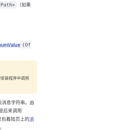
（如果
gPath>
numValue
(Of
的安装程序中调用
染消息字符串。由
须是后来调用
见包着陆页上的
消
。