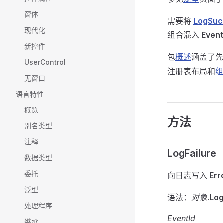
窗体
需要将
LogSuc
现代化
组合混入
Even
新控件
包
概述
涵盖了先
UserControl
注册表布局和
组
无窗口
语言特性
概览
方法
别名类型
注释
LogFailure
数据类型
委托
向日志写入
Err
泛型
语法：
对象
.
Log
处理程序
EventId
继承