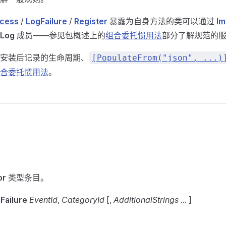
cess
/
LogFailure
/
Register
暴露为自身方法的类可以通过
Im
tLog
成员——参见包概述上的
组合委托惯用法
部分了解规范的
安装后记录的生命周期、
[PopulateFrom("json", ...)
合委托惯用法
。
or
类型条目。
Failure
EventId
,
CategoryId
[,
AdditionalStrings
... ]