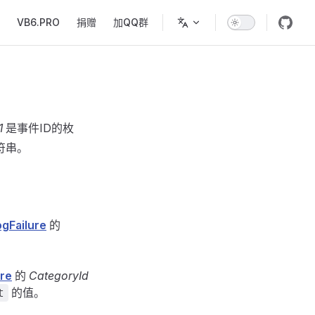
VB6.PRO
捐赠
加QQ群
1
是事件ID的枚
符串。
ogFailure
的
ure
的
CategoryId
的值。
t