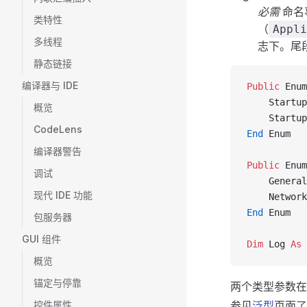
必需
命名
类特性
（
Appli
多线程
志下。尾
静态链接
编译器与 IDE
Public
 Enum
    Startup
概览
    Startup
CodeLens
End
 Enum
编译器警告
Public
 Enum
调试
    General
现代 IDE 功能
    Network
End
 Enum
包服务器
GUI 组件
Dim
 Log 
As 
概览
锚定与停靠
两个类型参数在实
控件属性
参见
泛型
页面了