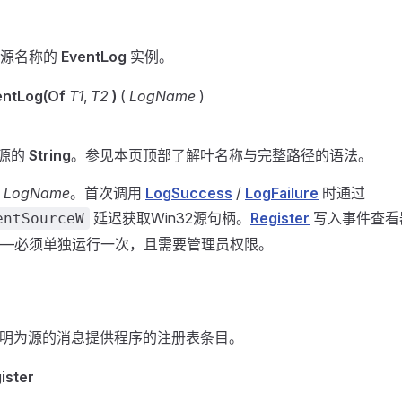
个源名称的
EventLog
实例。
ntLog(Of
T1
,
T2
)
(
LogName
)
源的
String
。参见本页顶部了解叶名称与完整路径的语法。
储
LogName
。首次调用
LogSuccess
/
LogFailure
时通过
延迟获取Win32源句柄。
Register
写入事件查看
entSourceW
—必须单独运行一次，且需要管理员权限。
声明为源的消息提供程序的注册表条目。
ister