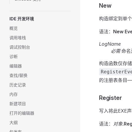
New
构造绑定到单
IDE 开发环境
概览
语法：
New Eve
调用堆栈
LogName
调试控制台
必需
命名
诊断
构造函数仅存
编辑器
RegisterEv
查找/替换
的注册表条目—
历史记录
内存
Register
新建项目
写入将此EXE
打开的编辑器
大纲
语法：
对象
.
Reg
包发布