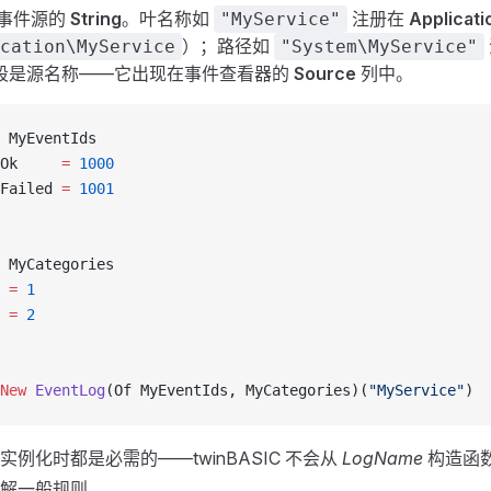
事件源的
String
。叶名称如
注册在
Applicati
"MyService"
）；路径如
cation\MyService
"System\MyService"
段是源名称——它出现在事件查看器的
Source
列中。
 MyEventIds
Ok     
=
 1000
Failed 
=
 1001
 MyCategories
 
=
 1
 
=
 2
New 
EventLog
(Of MyEventIds, MyCategories)(
"MyService"
)
例化时都是必需的——twinBASIC 不会从
LogName
构造函
解一般规则。