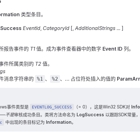
s
ormation
类型条目。
gSuccess
EventId
,
CategoryId
[,
AdditionalStrings
... ]
所报告事件的
T1
值。成为事件查看器中的数字
Event ID
列。
事件所属类别的
T2
值。
ngs
件消息字符串的
、
、… 占位符处插入的值的
ParamAr
%1
%2
dows事件类型是
（= 0），这是Win32 SDK对
Inf
EVENTLOG_SUCCESS
——
不是
审核成功条目。类将方法命名为
LogSuccess
以跟踪SDK常量
中出现的条目标记为
Information
。
c