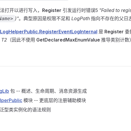
法打开以进行写入，
Register
引发运行时错误5
"Failed to regi
)"
。典型原因是权限不足和
LogPath
指向不存在的父日
Name>
LogHelperPublic.RegisterEventLogInternal
是
Register
委
用
T2
（因此不使用
GetDeclaredMaxEnumValue
推导类别计数
gLib
包 -- 概述、生命周期、消息资源生成
lperPublic
模块 -- 更底层的注册辅助模块
- 泛型类实例化的语法规则