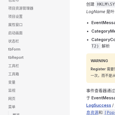
创建
HKLM\SY
项目资源管理器
LogName
是叶
项目设置
EventMessa
属性窗口
CategoryMe
启动画面
CategoryC
状态栏
解析
T2)
tbForm
tbReport
WARNING
工具栏
Register
需要
工具箱
一次，而不是
变量
监视
事件查看器通
于
EventMessa
网页
LogSuccess
/
菜单
息资源
和
[Pop
概览