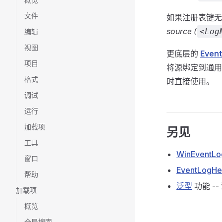
文件
如果注册表键无
source (
<Log
编辑
视图
更底层的
Event
项目
将源绑定到通
格式
时直接使用。
调试
运行
加载项
另见
工具
WinEventLo
窗口
EventLogHe
帮助
泛型
功能 -
加载项
概览
全局搜索