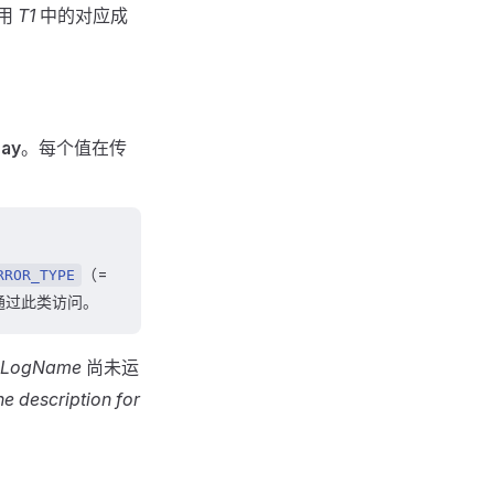
用
T1
中的对应成
ray
。每个值在传
（=
RROR_TYPE
通过此类访问。
LogName
尚未运
he description for