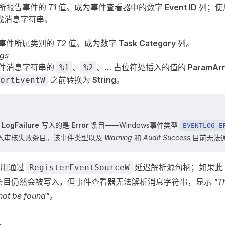
所报告事件的
T1
值。成为事件查看器中的数字
Event ID
列；使
找消息字符串。
事件所属类别的
T2
值。成为数字
Task Category
列。
ngs
件消息字符串的
、
、… 占位符处插入的值的
ParamAr
%1
%2
之前转换为
String
。
ortEventW
，
LogFailure
写入的是
Error
条目——Windows事件类型
EVENTLOG_E
入审核失败条目。该事件类型以及
Warning
和
Audit Success
目前无法
调用通过
延迟解析源句柄；如果此
RegisterEventSourceW
条目仍然会被写入，但事件查看器无法解析消息字符串，显示
"T
not be found"
。