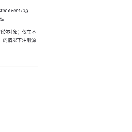
ster event log
志。
托的对象；仅在不
）的情况下注册源