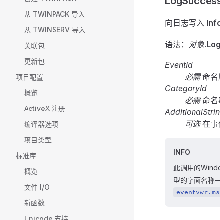
LogSucces
从 TWINPACK 导入
向日志写入
Inf
从 TWINSERV 导入
语法：
对象
.
Lo
关联包
更新包
EventId
必需
命名
项目配置
CategoryId
概览
必需
命名
ActiveX 注册
AdditionalStri
可选
在事
编译器选项
项目类型
INFO
标准库
此调用的Win
概览
型的字面名称
文件 I/O
eventvwr.ms
新函数
Unicode 支持