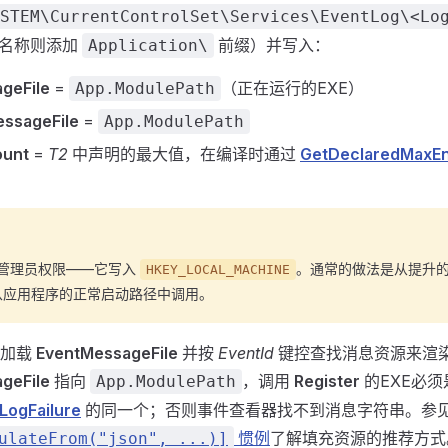
STEM\CurrentControlSet\Services\EventLog\<Lo
名称则添加
前缀）并写入：
Application\
geFile
=
（正在运行的EXE）
App.ModulePath
ssageFile
=
App.ModulePath
ount
=
T2
中声明的最大值，在编译时通过
GetDeclaredMaxE
管理员权限——它写入
。通常的做法是从提升
HKEY_LOCAL_MACHINE
从应用程序的正常启动路径中调用。
过加载
EventMessageFile
并按
EventId
键控查找消息资源来渲
geFile
指向
，调用
Register
的EXE必
App.ModulePath
LogFailure
的同一个；否则事件查看器找不到消息字符串。参
惯例
了解填充资源的推荐方式
ulateFrom("json", ...)]