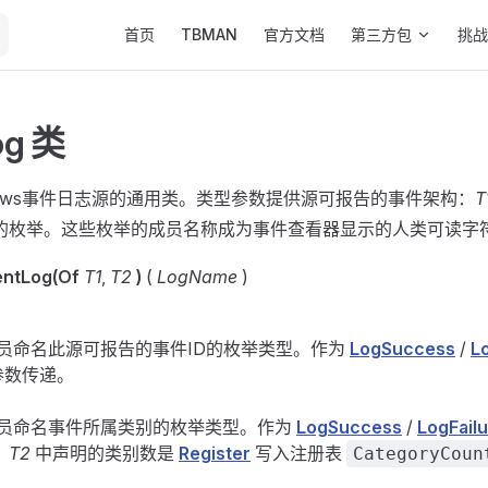
Main Navigation
首页
TBMAN
官方文档
第三方包
挑战
og 类
dows事件日志源的通用类。类型参数提供源可报告的事件架构：
T
的枚举。这些枚举的成员名称成为事件查看器显示的人类可读字
ntLog(Of
T1
,
T2
)
(
LogName
)
员命名此源可报告的事件ID的枚举类型。作为
LogSuccess
/
L
参数传递。
员命名事件所属类别的枚举类型。作为
LogSuccess
/
LogFail
。
T2
中声明的类别数是
Register
写入注册表
CategoryCoun