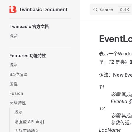
Twinbasic Document
Search
K
Skip to content
Sidebar Navigation
Twinbasic 官方文档
EventL
概览
表示一个Win
Features 功能特性
举，
T2
是类别
概览
64位编译
语法：
New Eve
属性
T1
Fusion
必需
其成
EventId
高级特性
T2
概览
必需
其成
增强型 API 声明
参数传递
LogName
内联汇编插入