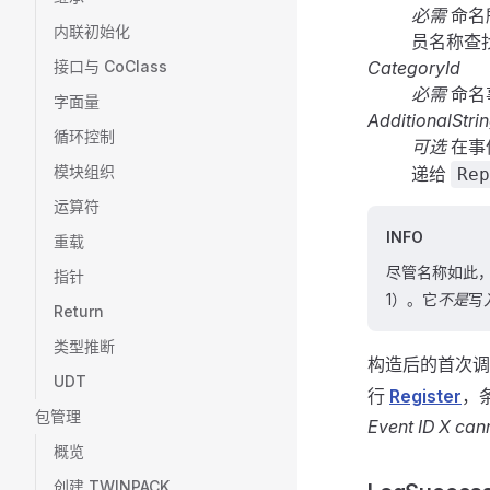
必需
命名
内联初始化
员名称查
接口与 CoClass
CategoryId
必需
命名
字面量
AdditionalStri
循环控制
可选
在事
模块组织
递给
Rep
运算符
INFO
重载
尽管名称如此
指针
1）。它
不是
写
Return
类型推断
构造后的首次
UDT
行
Register
，
包管理
Event ID X can
概览
创建 TWINPACK