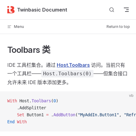
Skip to content
Twinbasic Document
Menu
Return to top
Toolbars 类
IDE 工具栏集合。通过
Host.Toolbars
访问。当前只有
一个工具栏——
——但集合接口
Host.Toolbars(0)
允许未来 IDE 版本添加更多。
vb
With
 Host.
Toolbars
(
0
)
    .AddSplitter
    Set 
Button1 
=
 .
AddButton
(
"MyAddIn.Button1"
, 
"Refr
End
 With