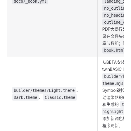
docs/_book.yml
landing_is_
no_outline_
no_heading_
outline_clo
PDF大纲行为
录在文件头部。
章节数组；阶段
。
book.html
从BETA安装
twinBASIC 
builder/hig
将
theme.mjs
、
Symbol键控
builder/themes/Light.theme
、
动渲染器的sco
Dark.theme
Classic.theme
和生成的
tb-
highlight.cs
添加新调色板条
程序刷新。