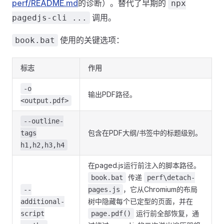
perf/README.md
的诊断）。替代了早期的
npx
调用。
pagedjs-cli ...
使用的关键选项：
book.bat
标志
作用
-o
输出PDF路径。
<output.pdf>
--outline-
包含在PDF大纲/书签中的标题级别。
tags
h1,h2,h3,h4
在paged.js运行前注入的脚本路径。
传递
book.bat
perf\detach-
，它从Chromium的布局
--
pages.js
树中隐藏每个已定型的页面，并在
additional-
运行前全部恢复，通
script
page.pdf()