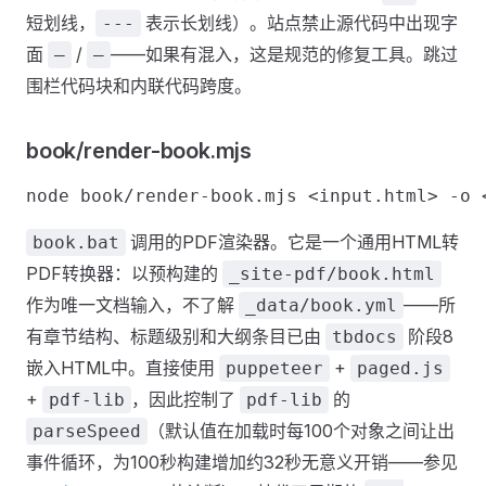
短划线，
表示长划线）。站点禁止源代码中出现字
---
面
/
——如果有混入，这是规范的修复工具。跳过
–
—
围栏代码块和内联代码跨度。
book/render-book.mjs
调用的PDF渲染器。它是一个通用HTML转
book.bat
PDF转换器：以预构建的
_site-pdf/book.html
作为唯一文档输入，不了解
——所
_data/book.yml
有章节结构、标题级别和大纲条目已由
阶段8
tbdocs
嵌入HTML中。直接使用
+
puppeteer
paged.js
+
，因此控制了
的
pdf-lib
pdf-lib
（默认值在加载时每100个对象之间让出
parseSpeed
事件循环，为100秒构建增加约32秒无意义开销——参见