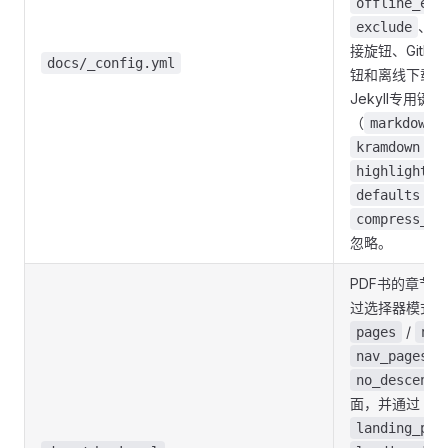
offline_exc
、页
exclude
接旋钮、GitH
docs/_config.yml
钮和离线下载链
Jekyll专用键
（
markdown
、
kramdown
highlighter
块
defaults
compress_ht
忽略。
PDF书的章节
过选择器模式（
/
pages
nav
/
nav_pages
no_descent
面，并通过
landing_pag