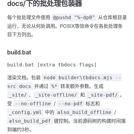
docs/下的批处理包装器
每个批处理文件使用
从仓库根目录
@pushd "%~dp0"
运行，无论从何处调用。POSIX等效命令在各批处理条
目下方列出。
build.bat
渲染文档。包装
node builder\tbdocs.mjs --
并通过
转发额外参数。生成
src docs
%*
、
和
，
_site/
_site-offline/
_site-pdf/
受
/
标志和
--no-offline
--no-pdf
中的
/
_config.yml
also_build_offline
键控制。当前源码树的构建时间端
also_build_pdf
到端约3秒。