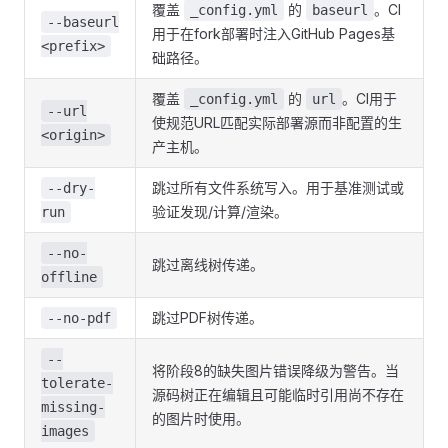
覆盖
的
。CI
_config.yml
baseurl
--baseurl
用于在fork部署时注入GitHub Pages基
<prefix>
础路径。
覆盖
的
。CI用于
_config.yml
url
--url
使规范URL匹配实际部署源而非配置的生
<origin>
产主机。
跳过所有文件系统写入。用于基准测试或
--dry-
验证发现/计算/渲染。
run
--no-
跳过离线树传递。
offline
跳过PDF树传递。
--no-pdf
--
将阶段8的缺失图片错误降级为警告。当
tolerate-
源码树正在编辑且可能临时引用尚不存在
missing-
的图片时使用。
images