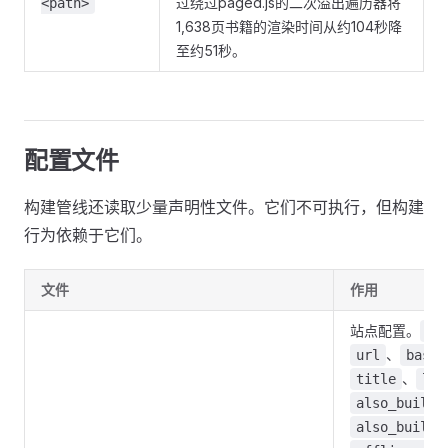
过绕过paged.js的二次溢出遍历器将
<path>
1,638页书籍的渲染时间从约104秒降
至约51秒。
配置文件
构建管线还读取少量声明性文件。它们不可执行，但构建
行为依赖于它们。
文件
作用
站点配置。
tb
、
url
baseu
、
title
log
also_build_
also_build_