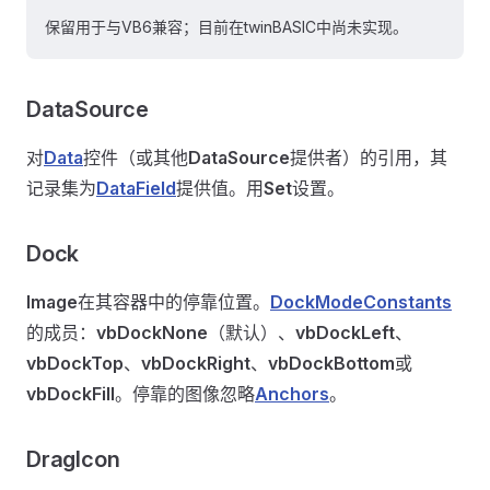
保留用于与VB6兼容；目前在twinBASIC中尚未实现。
DataSource
对
Data
控件（或其他
DataSource
提供者）的引用，其
记录集为
DataField
提供值。用
Set
设置。
Dock
Image
在其容器中的停靠位置。
DockModeConstants
的成员：
vbDockNone
（默认）、
vbDockLeft
、
vbDockTop
、
vbDockRight
、
vbDockBottom
或
vbDockFill
。停靠的图像忽略
Anchors
。
DragIcon