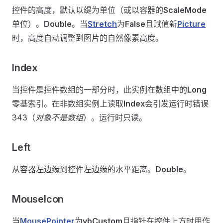
控件的高度，默认以缇为单位（或以容器的
ScaleMode
单位）。
Double
。当
Stretch
为
False
且赋值新
Picture
时，高度自动调整到图片的自然像素高度。
Index
当控件是控件数组的一部分时，此实例在数组中的
Long
零基索引。在非数组实例上读取
Index
会引发运行时错误
343（
对象不是数组
）。运行时只读。
Left
从容器左边缘到控件左边缘的水平距离。
Double
。
MouseIcon
当
MousePointer
为
vbCustom
且指针在控件上方时用作