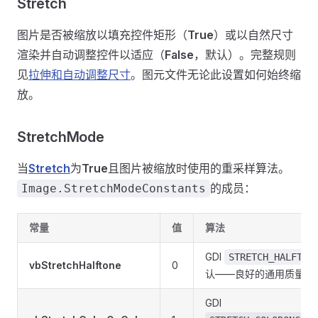
Stretch
图片是否被缩放以填充控件矩形（
True
）或以自然尺寸
渲染并自动调整控件以适应（
False
，默认）。完整规则
见
拉伸和自动调整尺寸
。图元文件无论此设置如何始终缩
放。
StretchMode
当
Stretch
为
True
且图片被缩放时使用的重采样算法。
的成员：
Image.StretchModeConstants
常量
值
算法
GDI
STRETCH_HALFTON
vbStretchHalftone
0
认——良好的通用质量）
GDI