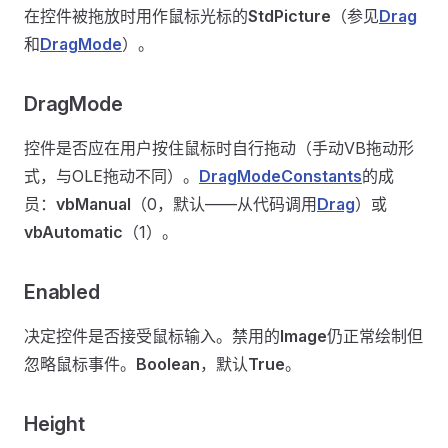
在控件被拖放时用作鼠标光标的
StdPicture
（参见
Drag
和
DragMode
）。
DragMode
控件是否应在用户按住鼠标时自行拖动（手动VB拖动形
式，与OLE拖动不同）。
DragModeConstants
的成
员：
vbManual
（0，默认——从代码调用
Drag
）或
vbAutomatic
（1）。
Enabled
决定控件是否接受鼠标输入。禁用的
Image
仍正常绘制但
忽略鼠标事件。
Boolean
，默认
True
。
Height