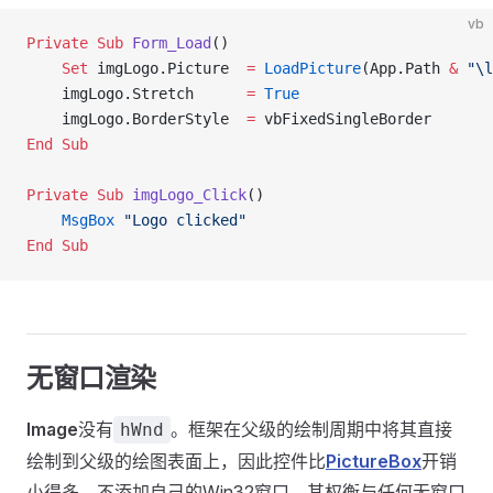
vb
Private Sub 
Form_Load
()
    Set 
imgLogo.Picture  
=
 LoadPicture
(App.Path 
&
 "\l
    imgLogo.Stretch      
=
 True
    imgLogo.BorderStyle  
=
 vbFixedSingleBorder
End Sub
Private Sub 
imgLogo_Click
()
    MsgBox
 "Logo clicked"
End Sub
无窗口渲染
Image
没有
。框架在父级的绘制周期中将其直接
hWnd
绘制到父级的绘图表面上，因此控件比
PictureBox
开销
小得多，不添加自己的Win32窗口。其权衡与任何无窗口