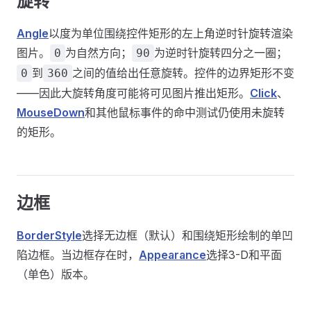
旋转
Angle
以度为单位围绕控件矩形的左上角逆时针旋转渲染
图片。
为自然方向；
为逆时针旋转四分之一圈；
0
90
到
之间的值给出任意旋转。控件的边界矩形不变
0
360
——因此大旋转角度可能将可见图片推出矩形。
Click
、
MouseDown
和其他鼠标事件的命中测试仍使用未旋转
的矩形。
边框
BorderStyle
选择无边框（默认）和围绕矩形绘制的单凹
陷边框。当边框存在时，
Appearance
选择3-D和平面
（单色）版本。