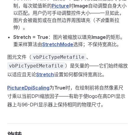
制，每次赋值新的
Picture
时
Image
自动调整自身大小
以匹配。用户仍可手动调整控件大小——一旦如此，
图片会被裁剪或在自然边界周围填充（
不会
重新拉
伸）。
Stretch = True
：图片被缩放以填充
Image
的矩形。
重采样算法由
StretchMode
选择；不保持宽高比。
图元文件（
、
vbPicTypeMetafile
）是矢量的——它们始终缩放
vbPicTypeEMetafile
以适应且无论
Stretch
设置如何都保持宽高比。
PictureDpiScaling
为
True
时，在绘制前将自然像素尺
寸乘以当前DPI缩放因子——有助于使logo在高DPI显示
器上与96-DPI显示器上保持相同的物理尺寸。