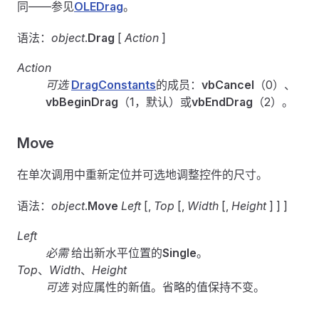
同——参见
OLEDrag
。
语法：
object
.
Drag
[
Action
]
Action
可选
DragConstants
的成员：
vbCancel
（0）、
vbBeginDrag
（1，默认）或
vbEndDrag
（2）。
Move
在单次调用中重新定位并可选地调整控件的尺寸。
语法：
object
.
Move
Left
[,
Top
[,
Width
[,
Height
] ] ]
Left
必需
给出新水平位置的
Single
。
Top
、
Width
、
Height
可选
对应属性的新值。省略的值保持不变。