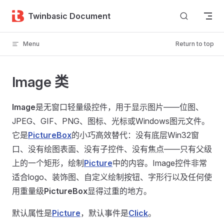
Skip to content
Twinbasic Document
Menu
Return to top
Image 类
Image
是无窗口轻量级控件，用于显示图片——位图、
JPEG、GIF、PNG、图标、光标或Windows图元文件。
它是
PictureBox
的小巧高效替代：没有底层Win32窗
口、没有绘图表面、没有子控件、没有焦点——只有父级
上的一个矩形，绘制
Picture
中的内容。Image控件非常
适合logo、装饰图、自定义绘制按钮、字形行以及任何使
用重量级
PictureBox
显得过重的地方。
默认属性是
Picture
，默认事件是
Click
。