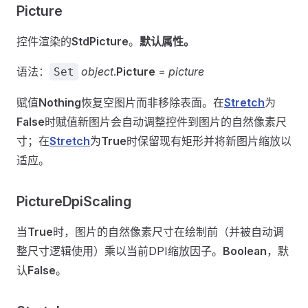
Picture
控件渲染的
StdPicture
。
默认属性。
语法：
object
.
Picture
=
picture
Set
赋值
Nothing
恢复空图片而非移除表面。在
Stretch
为
False
时赋值新图片会自动调整控件到图片的自然像素尺
寸；在
Stretch
为
True
时保留现有矩形并将新图片缩放以
适应。
PictureDpiScaling
当
True
时，图片的自然像素尺寸在绘制前（并被自动调
整尺寸逻辑使用）乘以当前DPI缩放因子。
Boolean
，默
认
False
。