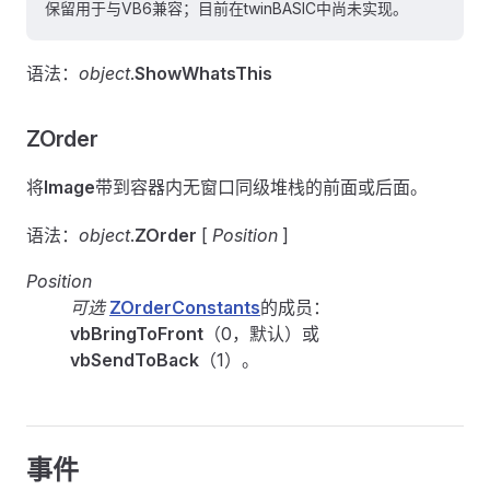
保留用于与VB6兼容；目前在twinBASIC中尚未实现。
语法：
object
.
ShowWhatsThis
ZOrder
将
Image
带到容器内无窗口同级堆栈的前面或后面。
语法：
object
.
ZOrder
[
Position
]
Position
可选
ZOrderConstants
的成员：
vbBringToFront
（0，默认）或
vbSendToBack
（1）。
事件