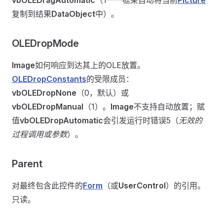
vbOLEDragAutomatic
（1——框架自动将当前
Picture
复制到结果
DataObject
中）。
OLEDropMode
Image
如何响应到达其上的OLE放置。
OLEDropConstants
的受限成员：
vbOLEDropNone
（0，默认）或
vbOLEDropManual
（1）。
Image
不支持自动放置；赋
值
vbOLEDropAutomatic
会引发运行时错误5（
无效的
过程调用或参数
）。
Parent
对最终包含此控件的
Form
（或
UserControl
）的引用。
只读。