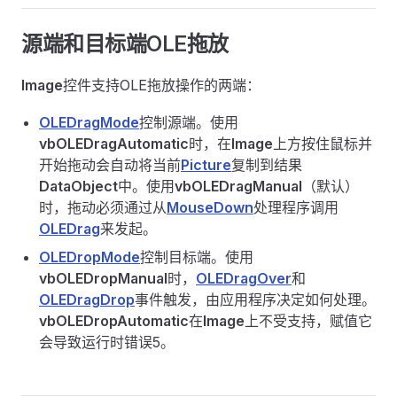
源端和目标端OLE拖放
Image
控件支持OLE拖放操作的两端：
OLEDragMode
控制源端。使用
vbOLEDragAutomatic
时，在
Image
上方按住鼠标并
开始拖动会自动将当前
Picture
复制到结果
DataObject
中。使用
vbOLEDragManual
（默认）
时，拖动必须通过从
MouseDown
处理程序调用
OLEDrag
来发起。
OLEDropMode
控制目标端。使用
vbOLEDropManual
时，
OLEDragOver
和
OLEDragDrop
事件触发，由应用程序决定如何处理。
vbOLEDropAutomatic
在
Image
上不受支持，赋值它
会导致运行时错误5。