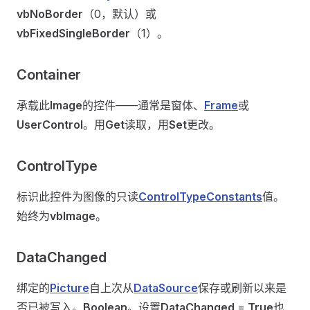
vbNoBorder
（0，默认）或
vbFixedSingleBorder
（1）。
Container
承载此
Image
的控件——通常是窗体、
Frame
或
UserControl
。用
Get
读取，用
Set
更改。
ControlType
标识此控件为图像的只读
ControlTypeConstants
值。
始终为
vbImage
。
DataChanged
绑定的
Picture
自上次从
DataSource
保存或刷新以来是
否已被写入。
Boolean
。设置
DataChanged
=
True
也