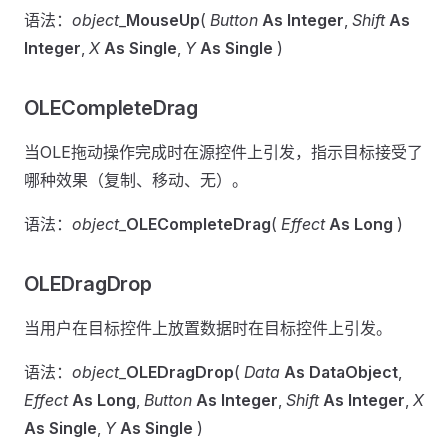
语法：
object
_
MouseUp
(
Button
As Integer
,
Shift
As
Integer
,
X
As Single
,
Y
As Single
)
OLECompleteDrag
当OLE拖动操作完成时在源控件上引发，指示目标接受了
哪种效果（复制、移动、无）。
语法：
object
_
OLECompleteDrag
(
Effect
As Long
)
OLEDragDrop
当用户在目标控件上放置数据时在目标控件上引发。
语法：
object
_
OLEDragDrop
(
Data
As DataObject
,
Effect
As Long
,
Button
As Integer
,
Shift
As Integer
,
X
As Single
,
Y
As Single
)