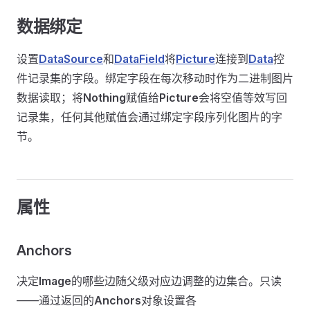
数据绑定
设置
DataSource
和
DataField
将
Picture
连接到
Data
控
件记录集的字段。绑定字段在每次移动时作为二进制图片
数据读取；将
Nothing
赋值给
Picture
会将空值等效写回
记录集，任何其他赋值会通过绑定字段序列化图片的字
节。
属性
Anchors
决定
Image
的哪些边随父级对应边调整的边集合。只读
——通过返回的
Anchors
对象设置各