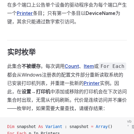
在多个端口上公告单个设备的驱动程序会为每个端口产生
一个
Printer
条目；只有第一个条目以
DeviceName
为
键，其余只能通过数字索引访问。
实时枚举
此集合
不被缓存
。每次调用
Count
、
Item
或
For Each
都会从Windows注册表的配置文件部分重新读取系统的
已安装打印机列表，并重建一批新的
Printer
实例。因
此，在
设置→打印机
中添加或移除的打印机会在下次访问
集合时出现，无需从代码刷新。代价是连续访问并不廉价
——枚举时，如果需要大量查找，请缓存结果：
vb
Dim
 snapshot 
As
 Variant
 : snapshot 
=
 Array
()      
' 
For
 Each
 p In Printers