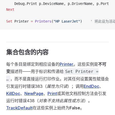
    Debug.Print p.DeviceName, p.DriverName, p.Port
Next
Set 
Printer 
=
 Printers
(
"HP LaserJet"
)    
' 将此设为活
集合包含的内容
每个条目是绑定到相应设备的
Printer
。这些实例是
不可
变
描述符——用于标识和传递给
Set Printer =
，而不是直接运行打印作业。对其任何设置属性赋值会
…
引发运行时错误383（
属性为只读
）；调用
EndDoc
、
KillDoc
、
NewPage
、
Print
或其他文档控制方法会引发
运行时错误438（
对象不支持此属性或方法
）。
TrackDefault
在这些实例上始终为
False
。