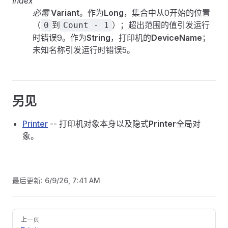
Index
必需
Variant
。作为
Long
，集合中从0开始的位置
（
到
）；超出范围的值引发运行
0
Count - 1
时错误9。作为
String
，打印机的
DeviceName
；
未知名称引发运行时错误5。
另见
Printer
-- 打印机对象本身以及隐式
Printer
全局对
象。
最后更新:
6/9/26, 7:41 AM
Pager
上一页