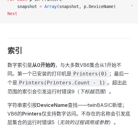
    snapshot 
=
 Array
(snapshot, p.DeviceName)      
' 
Next
索引
数字索引是
从0开始的
，与大多数VB6集合从1开始不
同。第一个已安装的打印机是
；最后一
Printers(0)
个是
。超出此
Printers(Printers.Count - 1)
范围的索引会引发运行时错误9（
下标越范围
）。
字符串索引按
DeviceName
查找——twinBASIC新增；
VB6的
Printers
仅支持数字访问。不存在的名称会引发底
层集合的运行时错误5（
无效的过程调用或参数
）。