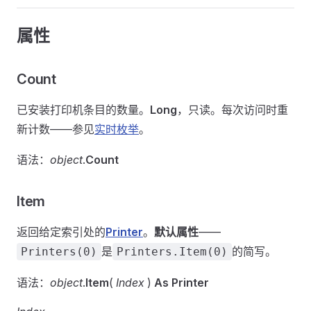
属性
Count
已安装打印机条目的数量。
Long
，只读。每次访问时重
新计数——参见
实时枚举
。
语法：
object
.
Count
Item
返回给定索引处的
Printer
。
默认属性
——
是
的简写。
Printers(0)
Printers.Item(0)
语法：
object
.
Item
(
Index
)
As Printer