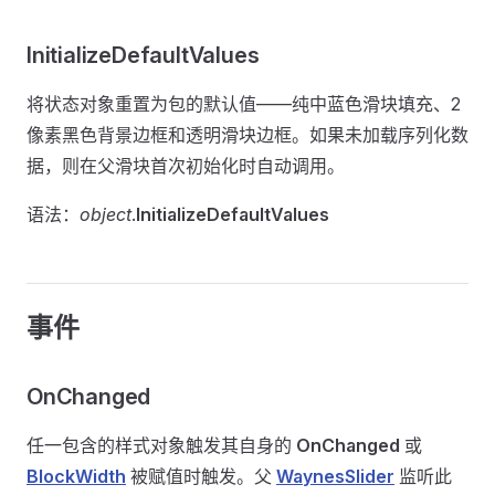
InitializeDefaultValues
将状态对象重置为包的默认值——纯中蓝色滑块填充、2
像素黑色背景边框和透明滑块边框。如果未加载序列化数
据，则在父滑块首次初始化时自动调用。
语法：
object
.
InitializeDefaultValues
事件
OnChanged
任一包含的样式对象触发其自身的
OnChanged
或
BlockWidth
被赋值时触发。父
WaynesSlider
监听此