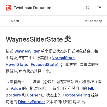
Skip to content
Twinbasic Document
Menu
Return to top
WaynesSliderState 类
描述
WaynesSlider
单个视觉状态的样式对象组合。每
个滑块持有三个并行实例（
NormalState
、
HoverState
、
FocusedState
）；滑块在每次重绘时根
据鼠标/焦点状态选择一个。
状态有两半——
背景
（滑块后面的完整轨道）和
滑块
（指
示
Value
的可拖动矩形）。每半部分有其自己的
Fill
、
Borders
和
Corners
。状态上的
TextRendering
控制
可选的
DisplayFormat
文本如何绘制在滑块上。