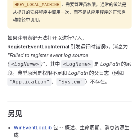
，需要管理员权限。通常的做法是
HKEY_LOCAL_MACHINE
从提升的安装程序中调用一次，而不是从应用程序的正常启
动路径中调用。
如果注册表键无法打开以进行写入，
RegisterEventLogInternal
引发运行时错误5，消息为
"Failed to register event log source
(
)"
，其中
是
LogPath
的尾
<LogName>
<LogName>
段。典型原因是权限不足和
LogPath
的父日志（例如
、
）不存在。
"Application"
"System"
另见
WinEventLogLib
包 -- 概述、生命周期、消息资源生
成