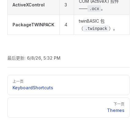
COM (ActiveX) 控件
ActiveXControl
3
——
。
.ocx
twinBASIC 包
PackageTWINPACK
4
（
）。
.twinpack
最后更新:
6/8/26, 5:32 PM
Pager
上一页
KeyboardShortcuts
下一页
Themes