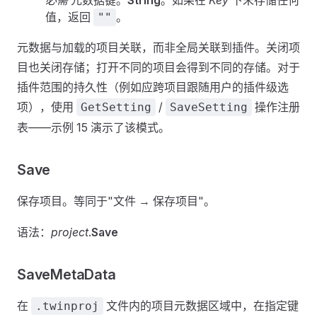
必需
元数据键。
String
。如果在
Key
下未存储任何
值，返回
。
""
元数据与加载的项目关联，而非全局关联到插件。关闭项
目也关闭存储；打开不同的项目会得到不同的存储。对于
插件范围的持久性（例如应跨项目跟随用户的插件级选
项），使用
/
操作注册
GetSetting
SaveSetting
表——示例 15 演示了该模式。
Save
保存项目。等同于"文件 → 保存项目"。
语法：
project
.
Save
SaveMetaData
在
文件内的项目元数据区域中，在指定键
.twinproj