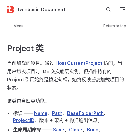
Skip to content
Twinbasic Document
Menu
Return to top
Project 类
当前加载的项目。通过
Host.CurrentProject
访问；当
用户切换项目时 IDE 交换底层实例，但插件持有的
Project
引用始终是稳定句柄，始终反映
当前
加载项目的
状态。
该类包含四类功能：
标识
——
Name
、
Path
、
BaseFolderPath
、
ProjectID
、版本 + 架构 + 构建输出信息。
生命周期命令
——
Save
、
Close
、
Build
、