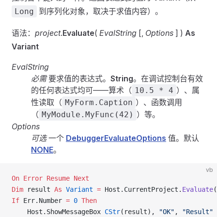
到序列化对象，取决于求值内容）。
Long
语法：
project
.
Evaluate
(
EvalString
[,
Options
] )
As
Variant
EvalString
必需
要求值的表达式。
String
。在调试控制台有效
的任何表达式均可——算术（
）、属
10.5 * 4
性读取（
）、函数调用
MyForm.Caption
（
）等。
MyModule.MyFunc(42)
Options
可选
一个
DebuggerEvaluateOptions
值。默认
NONE
。
vb
On Error Resume Next
Dim
 result 
As
 Variant
 =
 Host.CurrentProject.
Evaluate
(
If
 Err.Number 
=
 0
 Then
    Host.ShowMessageBox 
CStr
(result), 
"OK"
, 
"Result"