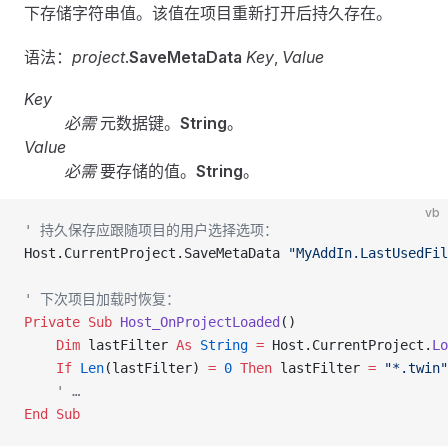
下存储字符串值。该值在项目重新打开后持久存在。
语法：
project
.
SaveMetaData
Key
,
Value
Key
必需
元数据键。
String
。
Value
必需
要存储的值。
String
。
vb
' 持久保存应跟随项目的用户选择选项：
Host.CurrentProject.SaveMetaData 
"MyAddIn.LastUsedFil
' 下次项目加载时恢复：
Private Sub 
Host_OnProjectLoaded
()
    Dim
 lastFilter 
As
 String
 =
 Host.CurrentProject.
Lo
    If
 Len
(lastFilter) 
=
 0
 Then
 lastFilter 
=
 "*.twin"
    ' …
End Sub