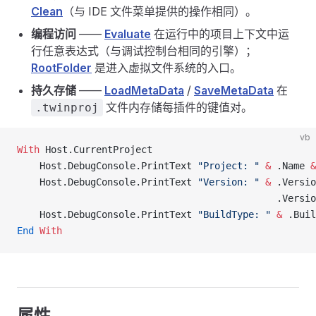
Clean
（与 IDE 文件菜单提供的操作相同）。
编程访问
——
Evaluate
在运行中的项目上下文中运
行任意表达式（与调试控制台相同的引擎）；
RootFolder
是进入虚拟文件系统的入口。
持久存储
——
LoadMetaData
/
SaveMetaData
在
文件内存储每插件的键值对。
.twinproj
vb
With
 Host.CurrentProject
    Host.DebugConsole.PrintText 
"Project: "
 &
 .Name 
&
    Host.DebugConsole.PrintText 
"Version: "
 &
 .Versio
                                              .Versio
    Host.DebugConsole.PrintText 
"BuildType: "
 &
 .Buil
End
 With
属性