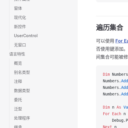
窗体
现代化
遍历集合
新控件
UserControl
可以使用
For E
无窗口
否使用键添加
语言特性
间集合可能被
概览
别名类型
Dim
 Numbers
Numbers.
Add
注释
Numbers.
Add
数据类型
Numbers.
Add
委托
Dim
 n 
As
 Va
泛型
For
 Each
 n 
处理程序
    Debug.P
继承
Next
 n