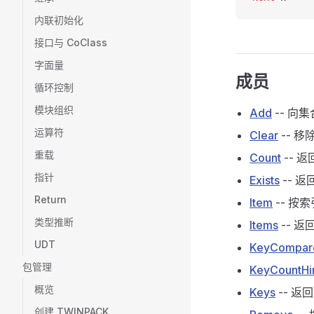
内联初始化
接口与 CoClass
字面量
成员
循环控制
模块组织
Add
-- 向
运算符
Clear
-- 
重载
Count
-- 
指针
Exists
-- 
Return
Item
-- 
类型推断
Items
-- 
UDT
KeyCompa
包管理
KeyCountHi
概览
Keys
-- 
创建 TWINPACK