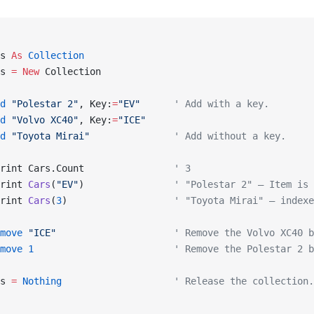
s 
As
 Collection
s 
= New 
Collection
d
 "Polestar 2"
, Key:
=
"EV"
      ' Add with a key.
d
 "Volvo XC40"
, Key:
=
"ICE"
d
 "Toyota Mirai"
               ' Add without a key.
rint Cars.Count                
' 3
rint 
Cars
(
"EV"
)                
' "Polestar 2" — Item is 
rint 
Cars
(
3
)                   
' "Toyota Mirai" — indexe
move
 "ICE"
                     ' Remove the Volvo XC40 b
move
 1
                         ' Remove the Polestar 2 b
s 
=
 Nothing
                    ' Release the collection.