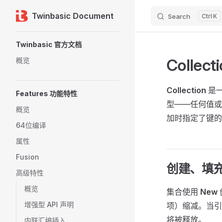
Twinbasic Document
Search
K
Skip to content
Sidebar Navigation
Twinbasic 官方文档
Collect
概览
Collection
是
Features 功能特性
型——任何值或
概览
加时指定了键的
64位编译
属性
Fusion
创建、填
高级特性
概览
集合使用
New
增强型 API 声明
项）缩减。当
将被释放。
内联汇编插入