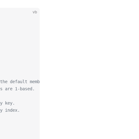
vb
the default member.
s are 1-based.
y key.
y index.