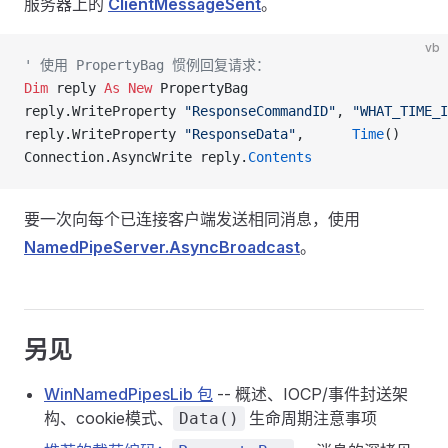
服务器上的
ClientMessageSent
。
vb
' 使用 PropertyBag 惯例回复请求：
Dim
 reply 
As New 
PropertyBag
reply.WriteProperty 
"ResponseCommandID"
, 
"WHAT_TIME_I
reply.WriteProperty 
"ResponseData"
,      
Time
()
Connection.AsyncWrite reply.
Contents
要一次向每个已连接客户端发送相同消息，使用
NamedPipeServer.AsyncBroadcast
。
另见
WinNamedPipesLib 包
-- 概述、IOCP/事件封送架
构、cookie模式、
生命周期注意事项
Data()