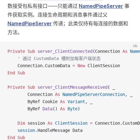
数接受包私有接口——只能通过
NamedPipeServer
事
件获取实例。连接生命周期和消息事件通过父
NamedPipeServer
传递；此类仅持有每连接的数据和
方法。
vb
Private Sub 
server_ClientConnected
(Connection 
As
 Name
    ' 通过 CustomData 槽附加每客户端状态
    Connection.CustomData 
= New 
ClientSession
End Sub
Private Sub 
server_ClientMessageReceived
( _
        Connection 
As
 NamedPipeServerConnection
, _
        ByRef Cookie 
As
 Variant
, _
        ByRef 
Data
() 
As
 Byte
)
    Dim
 session 
As
 ClientSession
 =
 Connection.CustomD
    session
.HandleMessage Data
End Sub