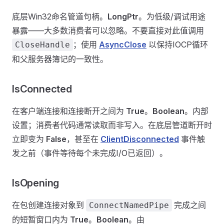
底层Win32命名管道句柄。
LongPtr
。为低级/调试用途
暴露——大多数消费者可以忽略。不要直接对此值调用
；使用
AsyncClose
以保持IOCP循环
CloseHandle
和父服务器簿记的一致性。
IsConnected
在客户端连接和连接断开之间为
True
。
Boolean
。内部
设置；消费者代码通常读取而非写入。在底层管道断开时
立即变为
False
，甚至在
ClientDisconnected
事件触
发之前（事件等待每个未完成I/O已返回）。
IsOpening
在包创建连接对象到
完成之间
ConnectNamedPipe
的短暂窗口内为
True
。
Boolean
。由