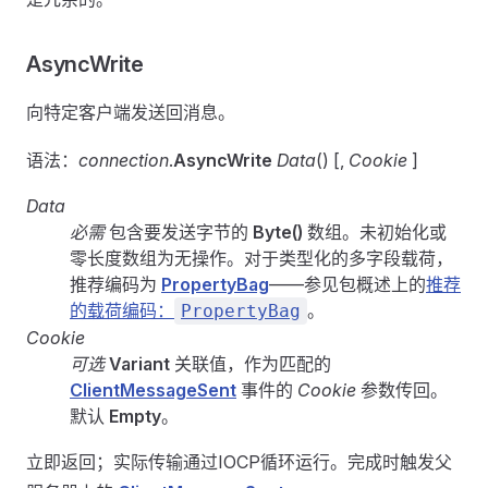
AsyncWrite
向特定客户端发送回消息。
语法：
connection
.
AsyncWrite
Data
() [,
Cookie
]
Data
必需
包含要发送字节的
Byte()
数组。未初始化或
零长度数组为无操作。对于类型化的多字段载荷，
推荐编码为
PropertyBag
——参见包概述上的
推荐
的载荷编码：
。
PropertyBag
Cookie
可选
Variant
关联值，作为匹配的
ClientMessageSent
事件的
Cookie
参数传回。
默认
Empty
。
立即返回；实际传输通过IOCP循环运行。完成时触发父