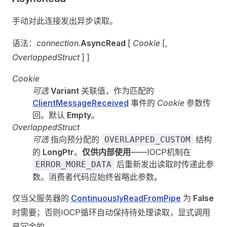
手动对此连接发出异步读取。
语法：
connection
.
AsyncRead
[
Cookie
[,
OverlappedStruct
] ]
Cookie
可选
Variant
关联值，作为匹配的
ClientMessageReceived
事件的
Cookie
参数传
回。默认
Empty
。
OverlappedStruct
可选
指向预分配的
结构
OVERLAPPED_CUSTOM
的
LongPtr
。
仅供内部使用
——IOCP机制在
后重新发出读取时传递此参
ERROR_MORE_DATA
数。消费者代码应始终省略此参数。
仅当父服务器的
ContinuouslyReadFromPipe
为
False
时需要；否则IOCP循环自动保持待处理读取，显式调用
是冗余的。