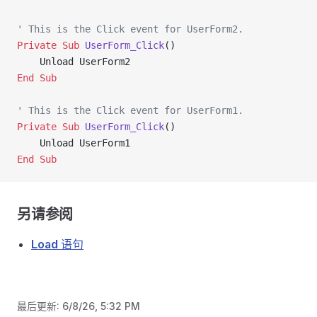
' This is the Click event for UserForm2.
Private Sub 
UserForm_Click
()
    Unload UserForm2
End Sub
' This is the Click event for UserForm1.
Private Sub 
UserForm_Click
()
    Unload UserForm1
End Sub
另请参阅
Load
语句
最后更新:
6/8/26, 5:32 PM