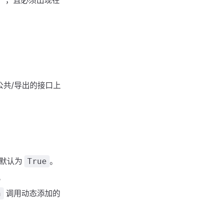
），且必须出现在
公共/导出的接口上
。默认为
。
True
。
调用动态添加的
h