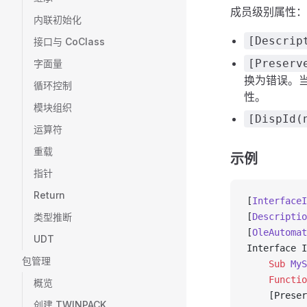
成员级别属性：
内联初始化
[Descrip
接口与 CoClass
[Preserv
字面量
换为错误。
循环控制
性。
模块组织
[DispId(
运算符
重载
示例
指针
Return
[
InterfaceI
类型推断
[
Descriptio
[
OleAutomat
UDT
Interface I
包管理
    Sub 
MyS
    Functio
概览
    [Preser
创建 TWINPACK