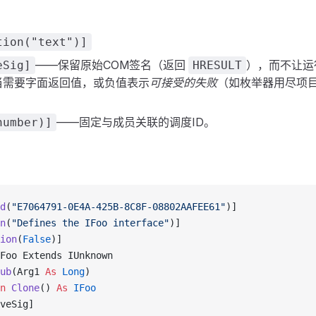
tion("text")]
——保留原始COM签名（返回
），而不让运
eSig]
HRESULT
当需要字面返回值，或负值表示
可接受的失败
（如枚举器用尽项
——固定与成员关联的调度ID。
number)]
d
(
"E7064791-0E4A-425B-8C8F-08802AAFEE61"
)]
n
(
"Defines the IFoo interface"
)]
ion
(
False
)]
Foo Extends IUnknown
ub
(Arg1 
As
 Long
)
n 
Clone
() 
As
 IFoo
veSig]