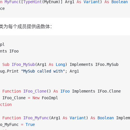
n 
MyFunc
([
TypeHint
(MyEnum)] Arg1 
As
 Variant
) 
As
 Boolean
ce
类为每个成员提供函数体：
pl
nts IFoo
 Sub 
IFoo_MySub
(Arg1 
As
 Long
) Implements IFoo.MySub
ug.Print 
"MySub called with"
; Arg1
 Function 
IFoo_Clone
() 
As
 IFoo
 Implements IFoo.Clone
 
IFoo_Clone 
= New 
FooImpl
ction
 Function 
IFoo_MyFunc
(Arg1 
As
 Variant
) 
As
 Boolean
 Implem
o_MyFunc 
=
 True