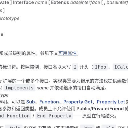
ivate
]
Interface
name
[
Extends
baseinterface
[
,
baseinter
s
]
rototype
ce
和成员级别的属性。参见下文
可用属性
。
的标识符。按照惯例，接口名以大写
开头（
、
I
IFoo
ICal
e
扩展的一个或多个接口。实现类需要为继承的方法也提供函数体；在
以
name
并依赖继承的接口自动满足。
Implements
type
声明。可以是
Sub
、
Function
、
Property Get
、
Property Let
含参数和返回类型。成员上不允许使用
Public
/
Private
/
Friend
/
——原型在行尾结束。
nd Function
End Property