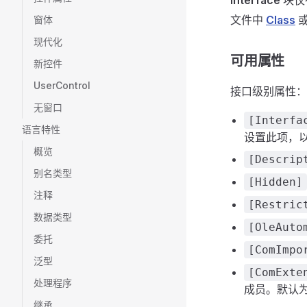
Interface
块仅
文件中
Class
窗体
现代化
可用属性
新控件
UserControl
接口级别属性：
无窗口
[Interfa
语言特性
设置此项，
概览
[Descrip
别名类型
[Hidden]
注释
[Restric
数据类型
[OleAuto
委托
[ComImpo
泛型
[ComExte
处理程序
成员。默认
继承