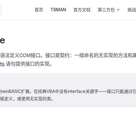
Main Navigation
首页
TBMAN
官方文档
第三方包
挑战
ce
ASIC语法定义COM接口。接口是契约：一组命名的无实现的方法
ts
语句提供接口的实现。
twinBASIC扩展。在经典VBA中没有interface关键字——接口只能通
+）间接定义，或使用无实现的类。