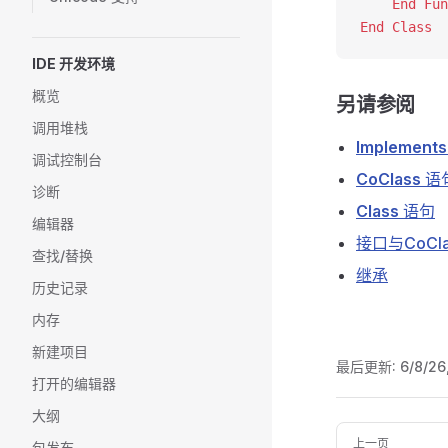
    End Fun
End Class
IDE 开发环境
概览
另请参阅
调用堆栈
Implements
调试控制台
CoClass
语
诊断
Class
语句
编辑器
接口与CoCla
查找/替换
继承
历史记录
内存
新建项目
最后更新:
6/8/26
打开的编辑器
大纲
Pager
上一页
包发布