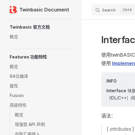
Twinbasic Document
Search
K
Skip to content
Sidebar Navigation
Twinbasic 官方文档
Interfa
概览
使用twinB
Features 功能特性
使用
Implemen
概览
64位编译
INFO
属性
Interface
块是
Fusion
（IDL/C+
高级特性
概览
语法：
增强型 API 声明
[
attributes
]
内联汇编插入