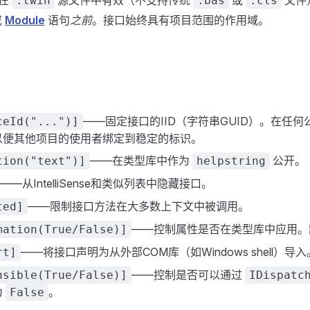
在
源文件中有效（不支持传统
或
文件
.twin
.bas
.cls
或
Module
语句
之前
。接口始终具有项目范围的作用域。
——固定接口的IID（字符串GUID）。在任何
ceId("...")]
以便其他项目的使用者绑定到稳定的标识。
——在类型库中作为
公开。
tion("text")]
helpstring
——从IntelliSense和类似列表中隐藏接口。
——限制接口方法在大多数上下文中被调用。
ted]
——控制属性是否在类型库中应用
mation(True/False)]
——将接口声明为从外部COM库（如Windows shell）导入
rt]
——控制是否可以通过
nsible(True/False)]
IDispatc
为
。
False