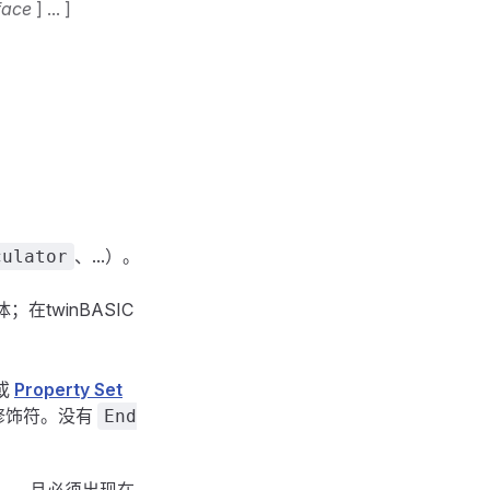
face
] ... ]
、...）。
culator
twinBASIC
或
Property Set
修饰符。没有
End