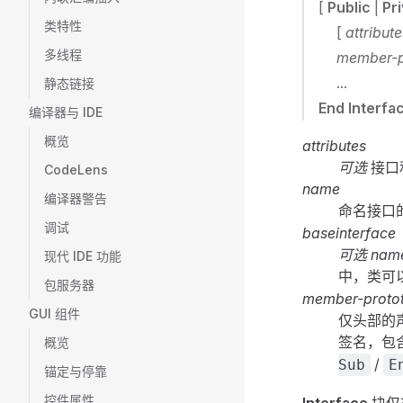
[
Public
|
Pr
类特性
[
attribute
多线程
member-p
...
静态链接
End Interfa
编译器与 IDE
概览
attributes
可选
接口
CodeLens
name
编译器警告
命名接口
调试
baseinterface
可选
nam
现代 IDE 功能
中，类可
包服务器
member-proto
GUI 组件
仅头部的
签名，包
概览
/
Sub
E
锚定与停靠
控件属性