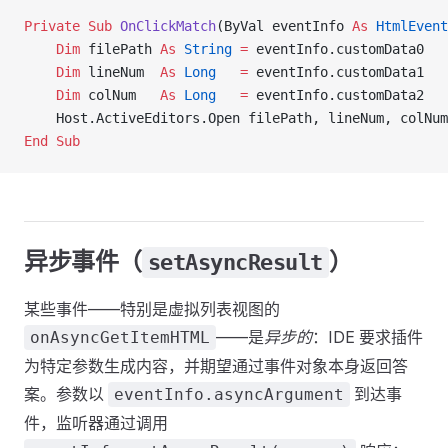
Private Sub 
OnClickMatch
(ByVal eventInfo 
As
 HtmlEvent
    Dim
 filePath 
As
 String
 =
 eventInfo.customData0
    Dim
 lineNum  
As
 Long
   =
 eventInfo.customData1
    Dim
 colNum   
As
 Long
   =
 eventInfo.customData2
    Host.ActiveEditors.Open filePath, lineNum, colNum
End Sub
异步事件（
）
setAsyncResult
某些事件——特别是虚拟列表视图的
——是
异步的
：IDE 要求插件
onAsyncGetItemHTML
为特定参数生成内容，并期望通过事件对象本身返回答
案。参数以
到达事
eventInfo.asyncArgument
件，监听器通过调用