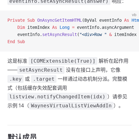
响应：
eventInfo.setAsyncResult(answer)
vb
Private Sub 
OnAsyncGetItemHTML
(ByVal eventInfo 
As
 Htm
    Dim
 itemIndex 
As
 Long
 =
 eventInfo.asyncArgument
    eventInfo.
setAsyncResult
(
"<div>Row "
 &
 itemIndex 
End Sub
这是标准
解析在起作用
[COMExtensible(True)]
——
没有在接口上声明，它像
setAsyncResult
或
一样通过动态机制分派。完整模
.key
.target
式（包括缓存失效配套调用
）请参见
listview.notifyChangedItem(idx)
示例 14（
）。
WaynesVirtualListViewAddIn
默认成员