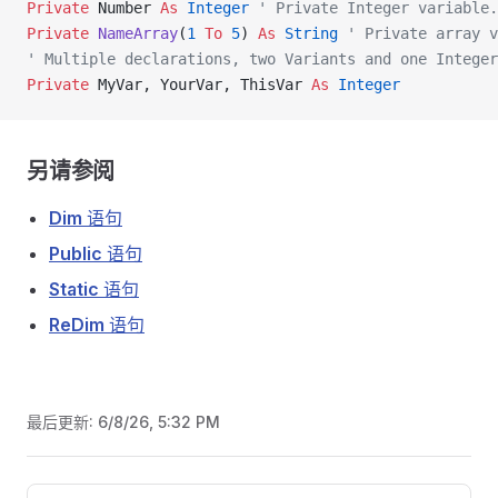
Private
 Number 
As
 Integer
 ' Private Integer variable.
Private
 NameArray
(
1
 To
 5
) 
As
 String
 ' Private array v
' Multiple declarations, two Variants and one Integer
Private
 MyVar, YourVar, ThisVar 
As
 Integer
另请参阅
Dim
语句
Public
语句
Static
语句
ReDim
语句
最后更新:
6/8/26, 5:32 PM
Pager