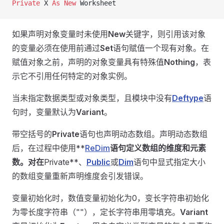
Private
 X 
As New 
Worksheet
如果声明对象变量时未使用
New
关键字，则引用该对象
的变量必须在使用前通过
Set
语句赋值一个现有对象。在
赋值对象之前，声明的对象变量具有特殊值
Nothing
，表
示它不引用任何特定的对象实例。
当未指定数据类型或对象类型，且模块中没有
Deftype
语
句时，变量默认为
Variant
。
带空括号的
Private
语句也声明动态数组。声明动态数组
后，在过程中使用**
ReDim
语句定义数组的维度和元素
数。对在
Private**、
Public
或
Dim
语句中显式指定大小
的数组变量重新声明维度会引发错误。
变量初始化时，数值变量初始化为0，变长字符串初始化
为零长度字符串（""），定长字符串用零填充。
Variant