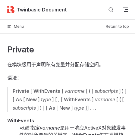
Skip to content
Twinbasic Document
Menu
Return to top
Private
在模块级用于声明私有变量并分配存储空间。
语法：
Private
[
WithEvents
]
varname
[
(
[
subscripts
]
)
]
[
As
[
New
]
type
] [
,
[
WithEvents
]
varname
[
(
[
subscripts
]
)
] [
As
[
New
]
type
]]
. . .
WithEvents
可选
指定
varname
是用于响应ActiveX对象触发事