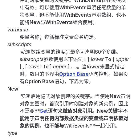
件的对象变量的关键字。
WithEvents
仅在类模块
中有效。可以使用
WithEvents
声明任意数量的单
独变量，但不能使用
WithEvents
声明数组，也不
能将
New
与
WithEvents
组合使用。
varname
变量名称；遵循标准变量命名约定。
subscripts
可选
数组变量的维度；最多可声明60个多维。
subscripts
参数使用以下语法：[
lower
To
]
upper
[ , [
lower
To
]
upper
]
. . .
。当
lower
未显式指定
时，数组的下界由
Option Base
语句控制。如果没
有
Option Base
语句，下界为零。
New
可选
启用隐式对象创建的关键字。当使用
New
声明
对象变量时，首次引用时创建对象的新实例，因此
不需要**
Set
语句来赋值对象引用。
New
关键字不
能用于声明任何内部数据类型的变量或声明依赖对
象的实例，也不能与
WithEvents**一起使用。
type