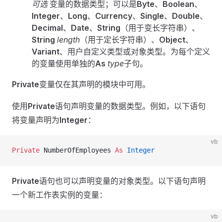
可选
变量的数据类型；可以是
Byte
、
Boolean
、
Integer
、
Long
、
Currency
、
Single
、
Double
、
Decimal
、
Date
、
String
（用于变长字符串）、
String
length
（用于定长字符串）、
Object
、
Variant
、用户自定义类型或对象类型。为每个定义
的变量使用单独的
As
type
子句。
Private
变量仅在其声明的模块中可用。
使用
Private
语句声明变量的数据类型。例如，以下语句
将变量声明为
Integer
：
vb
Private
 NumberOfEmployees 
As
 Integer
Private
语句也可以声明变量的对象类型。以下语句声明
一个新工作表实例的变量：
vb