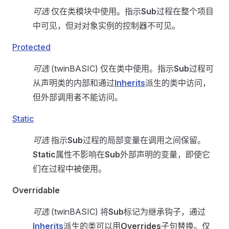
可选
仅在类模块中使用。指示
Sub
过程在整个项目
中可见，但对对象实例的控制器不可见。
Protected
可选
(twinBASIC) 仅在类中使用。指示
Sub
过程可
从声明类的内部和通过
Inherits
派生的类中访问，
但外部调用者不能访问。
Static
可选
指示
Sub
过程的局部变量在调用之间保留。
Static
属性不影响在
Sub
外部声明的变量，即使它
们在过程中被使用。
Overridable
可选
(twinBASIC) 将
Sub
标记为继承钩子，通过
Inherits
派生的类可以用
Overrides
子句替换。仅