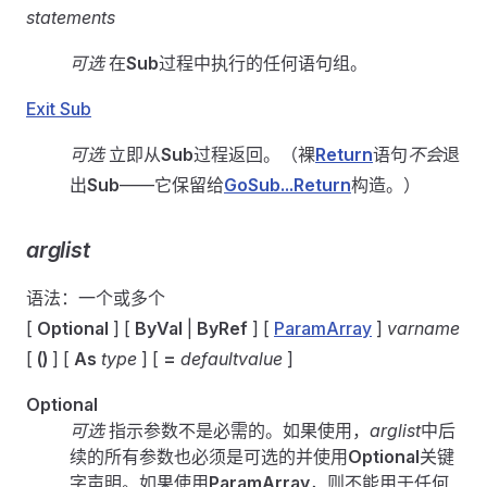
statements
可选
在
Sub
过程中执行的任何语句组。
Exit Sub
可选
立即从
Sub
过程返回。（裸
Return
语句
不会
退
出
Sub
——它保留给
GoSub...Return
构造。）
arglist
语法：一个或多个
[
Optional
] [
ByVal
|
ByRef
] [
ParamArray
]
varname
[
()
] [
As
type
] [
=
defaultvalue
]
Optional
可选
指示参数不是必需的。如果使用，
arglist
中后
续的所有参数也必须是可选的并使用
Optional
关键
字声明。如果使用
ParamArray
，则不能用于任何