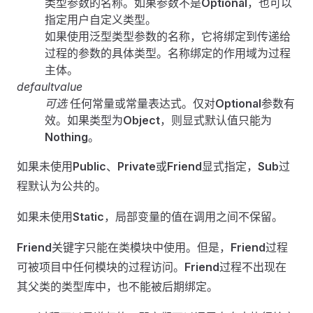
类型参数的名称。如果参数不是
Optional
，也可以
指定用户自定义类型。
如果使用泛型类型参数的名称，它将绑定到传递给
过程的参数的具体类型。名称绑定的作用域为过程
主体。
defaultvalue
可选
任何常量或常量表达式。仅对
Optional
参数有
效。如果类型为
Object
，则显式默认值只能为
Nothing
。
如果未使用
Public
、
Private
或
Friend
显式指定，
Sub
过
程默认为公共的。
如果未使用
Static
，局部变量的值在调用之间不保留。
Friend
关键字只能在类模块中使用。但是，
Friend
过程
可被项目中任何模块的过程访问。
Friend
过程不出现在
其父类的类型库中，也不能被后期绑定。