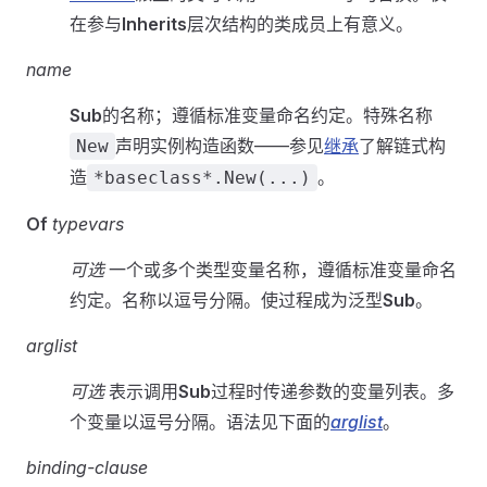
在参与
Inherits
层次结构的类成员上有意义。
name
Sub
的名称；遵循标准变量命名约定。特殊名称
声明实例构造函数——参见
继承
了解链式构
New
造
。
*baseclass*.New(...)
Of
typevars
可选
一个或多个类型变量名称，遵循标准变量命名
约定。名称以逗号分隔。使过程成为泛型
Sub
。
arglist
可选
表示调用
Sub
过程时传递参数的变量列表。多
个变量以逗号分隔。语法见下面的
arglist
。
binding-clause