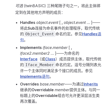
可选
(twinBASIC) 三种尾随子句之一，将此主体绑
定到在其他地方声明的成员：
Handles
object
.
event
[
,
object
.
event
… ]——
将此
Sub
连接为命名事件的处理程序，取代传统
的
命名约定。参见
Handles
语
Object_Event
句
。
Implements
iface
.
member
[
,
iface2
.
member2
… ]——为命名的
Interface
（或
Class
）成员提供主体，取代传统
的
命名约定。逗号分隔列表允
Iface_Member
许一个主体同时满足多个接口的成员。参见
Implements
语句
。
Overrides
base
.
member
——为通过
Inherits
继承的
Overridable
member
提供主体。与同一
标题上的
Overridable
组合可允许更深层派生类
再次覆盖。