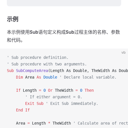
示例
本示例使用
Sub
语句定义构成
Sub
过程主体的名称、参数
和代码。
vb
' Sub procedure definition.
' Sub procedure with two arguments.
Sub
 SubComputeArea
(Length As Double, TheWidth As Doub
    Dim
 Area 
As
 Double
 ' Declare local variable.
    If
 Length 
=
 0
 Or
 TheWidth 
=
 0
 Then
        ' If either argument = 0.
        Exit Sub
 ' Exit Sub immediately.
    End If
    Area 
=
 Length 
*
 TheWidth 
' Calculate area of rect