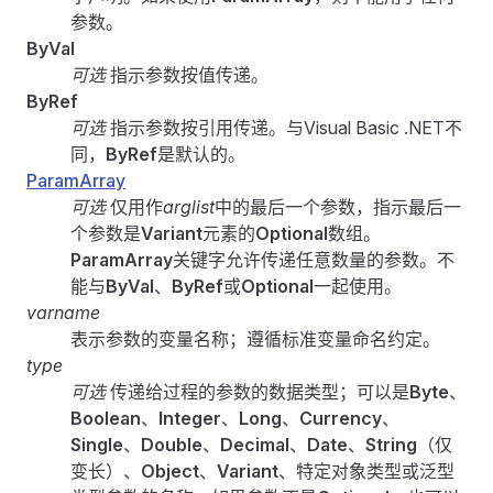
参数。
ByVal
可选
指示参数按值传递。
ByRef
可选
指示参数按引用传递。与Visual Basic .NET不
同，
ByRef
是默认的。
ParamArray
可选
仅用作
arglist
中的最后一个参数，指示最后一
个参数是
Variant
元素的
Optional
数组。
ParamArray
关键字允许传递任意数量的参数。不
能与
ByVal
、
ByRef
或
Optional
一起使用。
varname
表示参数的变量名称；遵循标准变量命名约定。
type
可选
传递给过程的参数的数据类型；可以是
Byte
、
Boolean
、
Integer
、
Long
、
Currency
、
Single
、
Double
、
Decimal
、
Date
、
String
（仅
变长）、
Object
、
Variant
、特定对象类型或泛型