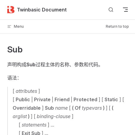
Skip to content
Twinbasic Document
Menu
Return to top
Sub
声明构成
Sub
过程主体的名称、参数和代码。
语法：
[
attributes
]
[
Public
|
Private
|
Friend
|
Protected
] [
Static
] [
Overridable
]
Sub
name
[
(
Of
typevars
)
] [
(
arglist
)
] [
binding-clause
]
[
statements
] ...
[
Exit Sub
] ...