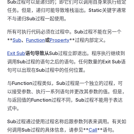
Sub
过程可以是递归的；即它们可以调用自身来执行给定
任务。但是，递归可能导致堆栈溢出。
Static
关键字通常
不与递归
Sub
过程一起使用。
所有可执行代码必须在过程中。
Sub
过程不能在另一个
**
Sub
、
Function
或
Property
**过程内部定义。
Exit Sub
语句导致从
Sub
过程立即退出。程序执行继续到
调用
Sub
过程的语句之后的语句。任何数量的
Exit Sub
语
句可以出现在
Sub
过程中的任何位置。
与
Function
过程类似，
Sub
过程是一个独立的过程，可
以接受参数、执行一系列语句并更改其参数的值。但是，
与返回值的
Function
过程不同，
Sub
过程不能用于表达
式中。
Sub
过程通过使用过程名称后跟参数列表来调用。有关如
何调用
Sub
过程的具体信息，请参见**
Call
**语句。