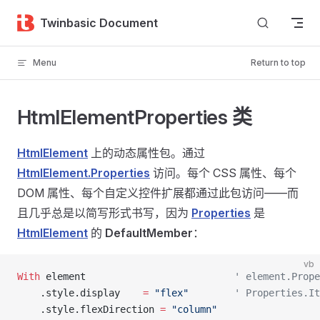
Skip to content
Twinbasic Document
Menu
Return to top
HtmlElementProperties 类
HtmlElement
上的动态属性包。通过
HtmlElement.Properties
访问。每个 CSS 属性、每个
DOM 属性、每个自定义控件扩展都通过此包访问——而
且几乎总是以简写形式书写，因为
Properties
是
HtmlElement
的
DefaultMember
：
vb
With
 element                          
' element.Pro
    .style.display    
=
 "flex"
        ' Properties.It
    .style.flexDirection 
=
 "column"