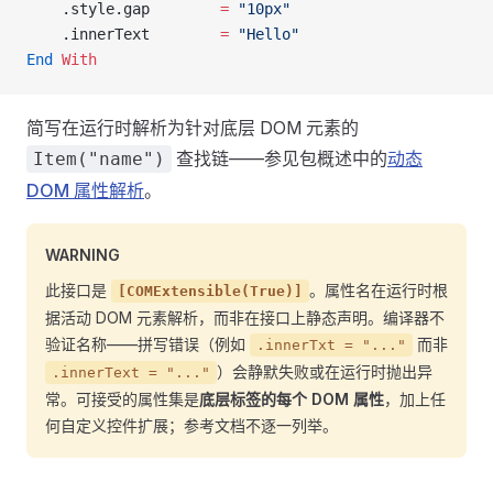
    .style.gap        
=
 "10px"
    .innerText        
=
 "Hello"
End
 With
简写在运行时解析为针对底层 DOM 元素的
查找链——参见包概述中的
动态
Item("name")
DOM 属性解析
。
WARNING
此接口是
。属性名在运行时根
[COMExtensible(True)]
据活动 DOM 元素解析，而非在接口上静态声明。编译器不
验证名称——拼写错误（例如
而非
.innerTxt = "..."
）会静默失败或在运行时抛出异
.innerText = "..."
常。可接受的属性集是
底层标签的每个 DOM 属性
，加上任
何自定义控件扩展；参考文档不逐一列举。