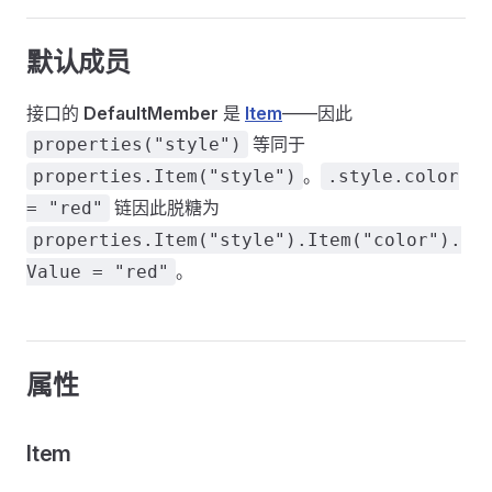
默认成员
接口的
DefaultMember
是
Item
——因此
等同于
properties("style")
。
properties.Item("style")
.style.color
链因此脱糖为
= "red"
properties.Item("style").Item("color").
。
Value = "red"
属性
Item