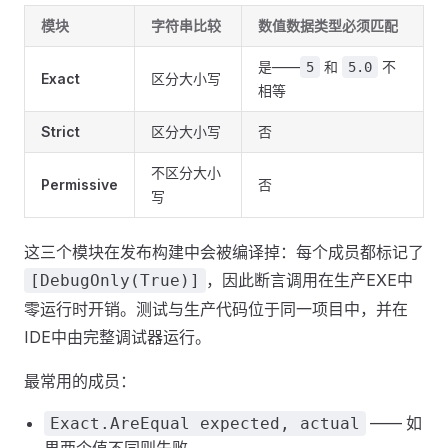
模块
字符串比较
数值数据类型必须匹配
是——
和
不
5
5.0
Exact
区分大小写
相等
Strict
区分大小写
否
不区分大小
Permissive
否
写
这三个模块在发布构建中会被编译掉：每个成员都标记了
，因此断言调用在生产EXE中
[DebugOnly(True)]
零运行时开销。测试与生产代码位于同一项目中，并在
IDE中由完整调试器运行。
最常用的成员：
—— 如
Exact.AreEqual expected, actual