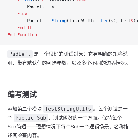
        PadLeft 
=
 s
    Else
        PadLeft 
=
 String
(totalWidth 
-
 Len
(s), Left
$
(p
    End If
End Function
是一个很好的测试对象：它有明确的规格说
PadLeft
明、带有默认值的可选参数，以及多个不同的边界情况。
编写测试
添加第二个模块
。每个测试是一
TestStringUtils
个
，测试函数的一个方面。保持每个
Public Sub
Sub简短——理想情况下每个Sub一个逻辑场景，名称描
述其检查内容。