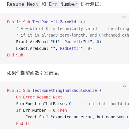
和
进行测试：
Resume Next
Err.Number
vb
Public Sub 
TestPadLeft_ZeroWidth
()
    ' A width of 0 is technically valid -- the string
    ' if it is already zero-length, and unchanged oth
    Exact.AreEqual 
"hi"
, 
PadLeft
(
"hi"
, 
0
)
    Exact.AreEqual 
""
, 
PadLeft
(
""
, 
0
)
End Sub
如果你期望函数引发错误：
vb
Public Sub 
TestSomethingThatShouldRaise
()
    On Error Resume Next
    SomeFunctionThatRaises 
0
    ' call that should fa
    If
 Err.Number 
=
 0
 Then
        Exact.Fail 
"expected an error, but none was r
    End If