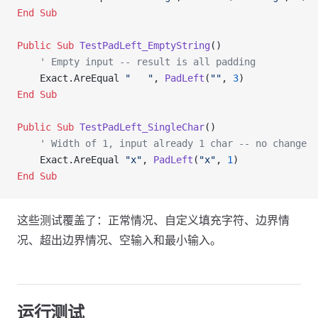
End Sub
Public Sub 
TestPadLeft_EmptyString
()
    ' Empty input -- result is all padding
    Exact.AreEqual 
"   "
, 
PadLeft
(
""
, 
3
)
End Sub
Public Sub 
TestPadLeft_SingleChar
()
    ' Width of 1, input already 1 char -- no change
    Exact.AreEqual 
"x"
, 
PadLeft
(
"x"
, 
1
)
End Sub
这些测试覆盖了：正常情况、自定义填充字符、边界情
况、超出边界情况、空输入和最小输入。
运行测试