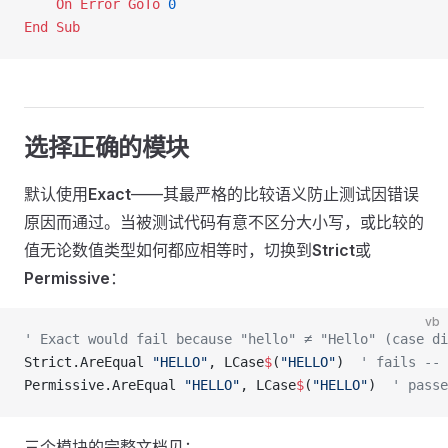
    On Error GoTo 
0
End Sub
选择正确的模块
默认使用
Exact
——其最严格的比较语义防止测试因错误
原因而通过。当被测试代码有意不区分大小写，或比较的
值无论数值类型如何都应相等时，切换到
Strict
或
Permissive
：
vb
' Exact would fail because "hello" ≠ "Hello" (case di
Strict.AreEqual 
"HELLO"
, LCase
$
(
"HELLO"
)  
' fails -- 
Permissive.AreEqual 
"HELLO"
, LCase
$
(
"HELLO"
)  
' passe
三个模块的完整文档见：