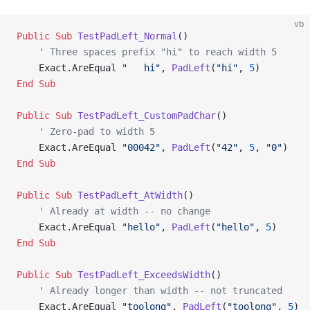
vb
Public Sub 
TestPadLeft_Normal
()
    ' Three spaces prefix "hi" to reach width 5
    Exact.AreEqual 
"   hi"
, 
PadLeft
(
"hi"
, 
5
)
End Sub
Public Sub 
TestPadLeft_CustomPadChar
()
    ' Zero-pad to width 5
    Exact.AreEqual 
"00042"
, 
PadLeft
(
"42"
, 
5
, 
"0"
)
End Sub
Public Sub 
TestPadLeft_AtWidth
()
    ' Already at width -- no change
    Exact.AreEqual 
"hello"
, 
PadLeft
(
"hello"
, 
5
)
End Sub
Public Sub 
TestPadLeft_ExceedsWidth
()
    ' Already longer than width -- not truncated
    Exact.AreEqual 
"toolong"
, 
PadLeft
(
"toolong"
, 
5
)