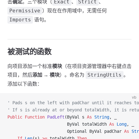
击
确定
。三个模块（
、
、
Exact
Strict
）现在在作用域中，无需任何
Permissive
语句。
Imports
被测试的函数
向项目添加一个标准
模块
（在项目资源管理器中右键点击
项目，然后
添加 → 模块
）。命名为
。
StringUtils
添加以下函数：
vb
' Pads s on the left with padChar until it reaches to
' If s is already at or beyond totalWidth, it is retu
Public Function 
PadLeft
(ByVal s 
As
 String
, _
                        ByVal totalWidth 
As
 Long
, _
                        Optional ByVal padChar 
As
 Str
    If
 Len
(s) 
>=
 totalWidth 
Then