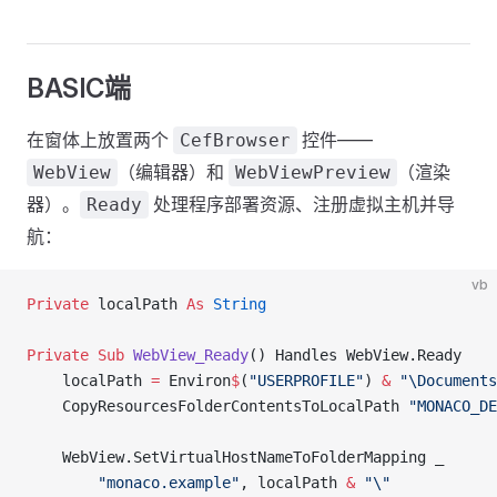
BASIC端
在窗体上放置两个
控件——
CefBrowser
（编辑器）和
（渲染
WebView
WebViewPreview
器）。
处理程序部署资源、注册虚拟主机并导
Ready
航：
vb
Private
 localPath 
As
 String
Private Sub 
WebView_Ready
() Handles WebView.Ready
    localPath 
=
 Environ
$
(
"USERPROFILE"
) 
&
 "\Documents
    CopyResourcesFolderContentsToLocalPath 
"MONACO_DE
    WebView.SetVirtualHostNameToFolderMapping _
        "monaco.example"
, localPath 
&
 "\"