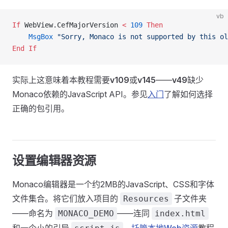
vb
If
 WebView.CefMajorVersion 
<
 109
 Then
    MsgBox
 "Sorry, Monaco is not supported by this ol
End If
实际上这意味着本教程需要
v109
或
v145
——
v49
缺少
Monaco依赖的JavaScript API。参见
入门
了解如何选择
正确的包引用。
设置编辑器资源
Monaco编辑器是一个约2MB的JavaScript、CSS和字体
文件集合。将它们放入项目的
子文件夹
Resources
——命名为
——连同
MONACO_DEMO
index.html
和一个小的引导
。
托管本地Web资源
教程