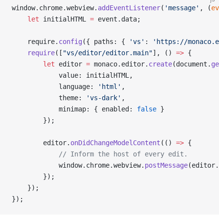
window.chrome.webview.
addEventListener
(
'message'
, (
ev
    let
 initialHTML 
=
 event.data;
    require.
config
({ paths: { 
'vs'
: 
'https://monaco.e
    require
([
"vs/editor/editor.main"
], () 
=>
 {
        let
 editor 
=
 monaco.editor.
create
(document.
ge
            value: initialHTML,
            language: 
'html'
,
            theme: 
'vs-dark'
,
            minimap: { enabled: 
false
 }
        });
        editor.
onDidChangeModelContent
(() 
=>
 {
            // Inform the host of every edit.
            window.chrome.webview.
postMessage
(editor.
        });
    });
});