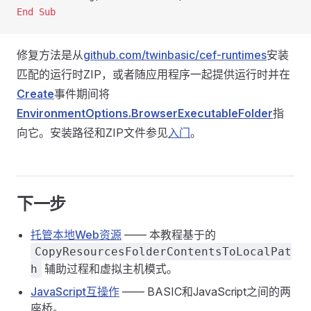
End Sub
修复方法是从
github.com/twinbasic/cef-runtimes
安装
匹配的运行时ZIP，或者随应用程序一起提供运行时并在
Create
事件期间将
EnvironmentOptions.BrowserExecutableFolder
指
向它。安装路径和ZIP文件参见
入门
。
下一步
托管本地Web资源
—— 本教程基于的
CopyResourcesFolderContentsToLocalPat
辅助过程和虚拟主机模式。
h
JavaScript互操作
—— BASIC和JavaScript之间的两
座桥。