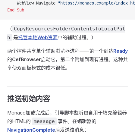
    WebView.Navigate 
"https://monaco.example/index.ht
End Sub
（
CopyResourcesFolderContentsToLocalPat
是
托管本地Web资源
中的辅助过程。）
h
两个控件共享单个辅助浏览器进程——第一个到达
Ready
的
CefBrowser
启动它，第二个附加到现有进程。这种共
享使双面板模式的成本很低。
推送初始内容
Monaco加载完成后，引导脚本监听包含用于填充编辑器
的HTML的
事件。在编辑器的
message
NavigationComplete
后发送该消息：