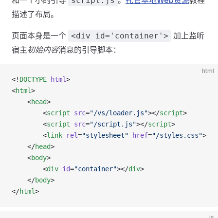
script.js
描述了布局。
页面本身是一个
加上监听
<div id='container'>
宿主
初始内容
消息的引导脚本：
html
<!
DOCTYPE
 html
>
<
html
>
    <
head
>
        <
script
 src
=
"/vs/loader.js"
></
script
>
        <
script
 src
=
"/script.js"
></
script
>
        <
link
 rel
=
"stylesheet"
 href
=
"/styles.css"
>
    </
head
>
    <
body
>
        <
div
 id
=
"container"
></
div
>
    </
body
>
</
html
>
js