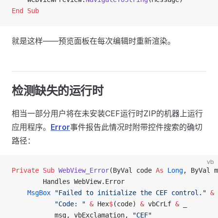
End Sub
就是这样——预览面板在每次编辑时重新渲染。
检测缺失的运行时
相当一部分用户将在未安装CEF运行时ZIP的机器上运行
应用程序。
Error
事件报告此情况时附带控件搜索的确切
路径：
vb
Private Sub 
WebView_Error
(ByVal code 
As
 Long
, ByVal m
        Handles WebView.Error
    MsgBox
 "Failed to initialize the CEF control."
 &
 
           "Code: "
 &
 Hex
$
(code) 
&
 vbCrLf 
&
 _
           msg, vbExclamation, 
"CEF"