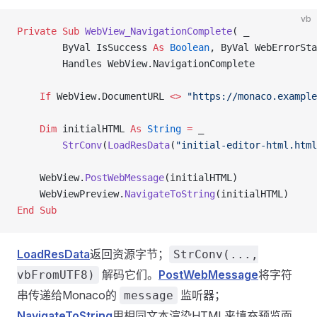
vb
Private Sub 
WebView_NavigationComplete
( _
        ByVal IsSuccess 
As
 Boolean
, ByVal WebErrorSta
        Handles WebView.NavigationComplete
    If
 WebView.DocumentURL 
<>
 "https://monaco.example
    Dim
 initialHTML 
As
 String
 =
 _
        StrConv
(
LoadResData
(
"initial-editor-html.html
    WebView.
PostWebMessage
(initialHTML)
    WebViewPreview.
NavigateToString
(initialHTML)
End Sub
LoadResData
返回资源字节；
StrConv(...,
解码它们。
PostWebMessage
将字符
vbFromUTF8)
串传递给Monaco的
监听器；
message
NavigateToString
用相同文本渲染HTML来填充预览面