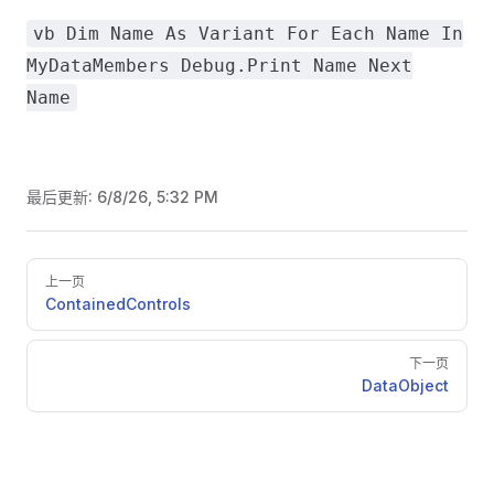
vb Dim Name As Variant For Each Name In
MyDataMembers Debug.Print Name Next
Name
最后更新:
6/8/26, 5:32 PM
Pager
上一页
ContainedControls
下一页
DataObject