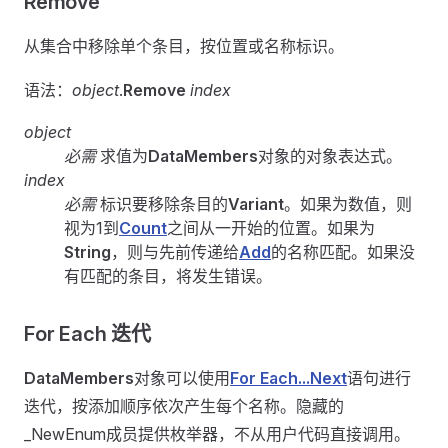
Remove
从集合中移除单个条目，按位置或名称标识。
语法：
object
.
Remove
index
object
必需
求值为
DataMembers
对象的对象表达式。
index
必需
标识要移除条目的
Variant
。如果为数值，则
视为1到
Count
之间从一开始的位置。如果为
String
，则与先前传递给
Add
的名称匹配。如果没
有匹配的条目，将发生错误。
For Each 迭代
DataMembers
对象可以使用
For Each...Next
语句进行
迭代，按添加顺序依次产生每个名称。隐藏的
_NewEnum成员提供枚举器，不从用户代码直接调用。