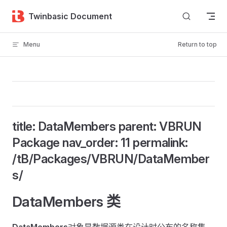
Skip to content
Twinbasic Document
Menu
Return to top
title: DataMembers parent: VBRUN
Package nav_order: 11 permalink:
/tB/Packages/VBRUN/DataMember
s/
DataMembers 类