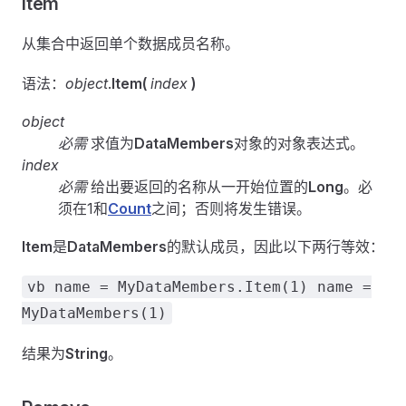
Item
从集合中返回单个数据成员名称。
语法：
object
.
Item(
index
)
object
必需
求值为
DataMembers
对象的对象表达式。
index
必需
给出要返回的名称从一开始位置的
Long
。必
须在1和
Count
之间；否则将发生错误。
Item
是
DataMembers
的默认成员，因此以下两行等效：
vb name = MyDataMembers.Item(1) name =
MyDataMembers(1)
结果为
String
。