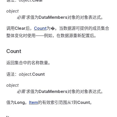
语法：
object
.
Clear
object
必需
求值为
DataMembers
对象的对象表达式。
调用
Clear
后，
Count
为�。当数据源可提供的成员集合
整体变化时使用——例如，在数据源重新配置后。
Count
返回集合中的名称数量。
语法：
object
.
Count
object
必需
求值为
DataMembers
对象的对象表达式。
值为
Long
。
Item
的有效索引范围从1到
Count
。