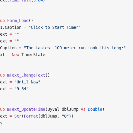
ext.
TimerTask
(
9.84
) 
ub 
Form_Load
() 
1.Caption 
=
 "Click to Start Timer"
ext 
=
 ""
ext 
=
 ""
Caption 
=
 "The fastest 100 meter run took this long:"
xt 
= New 
TimerState 
ub 
mText_ChangeText
() 
ext 
=
 "Until Now"
ext 
=
 "9.84"
ub 
mText_UpdateTime
(ByVal dblJump 
As
 Double
) 
ext 
=
 Str
(
Format
(dblJump, 
"0"
)) 
s 