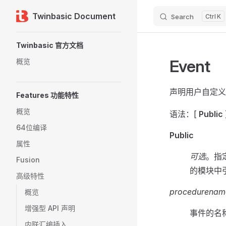
Twinbasic Document
Search
K
Skip to content
Sidebar Navigation
Twinbasic 官方文档
Event
概览
声明用户自定义
Features 功能特性
概览
语法：[
Public
64位编译
Public
属性
可选
。指
Fusion
的模块中
高级特性
procedurenam
概览
增强型 API 声明
事件的名
内联汇编插入