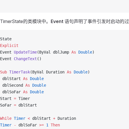
imerState的类模块中。
Event
语句声明了事件引发时启动的过
State
Explicit 
Event 
UpdateTime
(ByVal dblJump 
As
 Double
)
Event 
ChangeText
() 
Sub 
TimerTask
(ByVal Duration 
As
 Double
) 
 dblStart 
As
 Double
 dblSecond 
As
 Double
 dblSoFar 
As
 Double
Start 
=
 Timer 
SoFar 
=
 dblStart 
While
 Timer
 <
 dblStart 
+
 Duration 
Timer
 -
 dblSoFar 
>=
 1
 Then