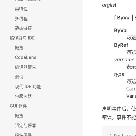
arglist
类特性
[
ByVal
|
多线程
静态链接
ByVal
可选
编译器与 IDE
ByRef
概览
可选
CodeLens
varname
表示
编译器警告
type
调试
可选
现代 IDE 功能
Cur
Va
包服务器
GUI 组件
声明事件后，
概览
错误。事件不能
锚定与停靠
控件属性
' Declare a