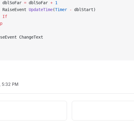
 dblSoFar 
=
 dblSoFar 
+
 1
 RaiseEvent 
UpdateTime
(
Timer
 -
 dblStart) 
 If
p
seEvent ChangeText 
, 5:32 PM