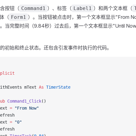
含按钮（
）、标签（
）和两个文本框（
Command1
Label1
体（
）。当按钮被点击时，第一个文本框显示"From N
Form1
当完整时间（9.84秒）过去后，第一个文本框显示"Until No
的初始和终止状态。还包含引发事件时执行的代码。
plicit 
ithEvents mText 
As
 TimerState
ub 
Command1_Click
() 
ext 
=
 "From Now"
efresh 
ext 
=
 "0"
efresh 