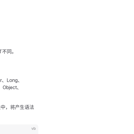
NET不同。
r、Long、
、Object、
块中，将产生语法
vb