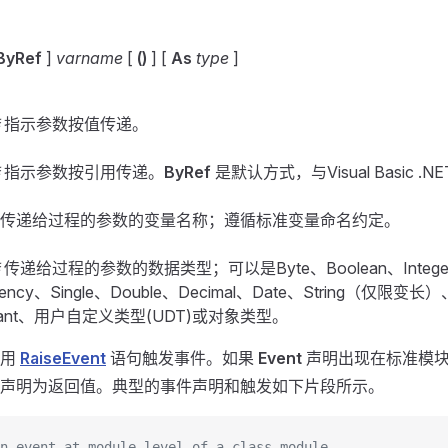
ByRef
]
varname
[
()
] [
As
type
]
指示参数按值传递。
指示参数按引用传递。
ByRef
是默认方式，与Visual Basic .
传递给过程的参数的变量名称；遵循标准变量命名约定。
传递给过程的参数的数据类型；可以是Byte、Boolean、Intege
rency、Single、Double、Decimal、Date、String（仅限变长）
riant、用户自定义类型(UDT)或对象类型。
使用
RaiseEvent
语句触发事件。如果
Event
声明出现在标准模
声明为返回值。典型的事件声明和触发如下片段所示。
n event at module level of a class module 