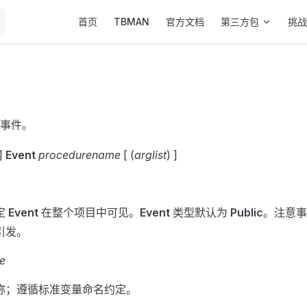
Main Navigation
首页
TBMAN
官方文档
第三方包
挑战
事件。
]
Event
procedurename
[ (
arglist
) ]
定
Event
在整个项目中可见。
Event
类型默认为
Public
。注意事
引发。
e
称；遵循标准变量命名约定。