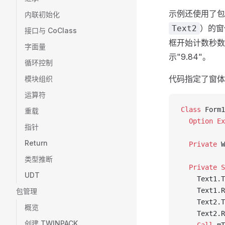
示例还使用了包
内联初始化
）的窗
Text2
接口与 CoClass
框开始计数秒数。
字面量
示"9.84"。
循环控制
代码指定了窗体
模块组织
运算符
Class 
Form1
重载
  Option Ex
指针
Return
  Private
 W
类型推断
  Private S
UDT
    Text1.T
    Text1.R
包管理
    Text2.T
概览
    Text2.R
创建 TWINPACK