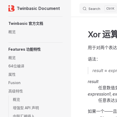
Twinbasic Document
Search
K
Skip to content
Sidebar Navigation
Twinbasic 官方文档
Xor 运
概览
用于对两个表达
Features 功能特性
概览
语法：
64位编译
result
=
expr
属性
result
Fusion
任意数值
高级特性
expression1
,
ex
概览
任意表达
增强型 API 声明
如果一个——且
内联汇编插入