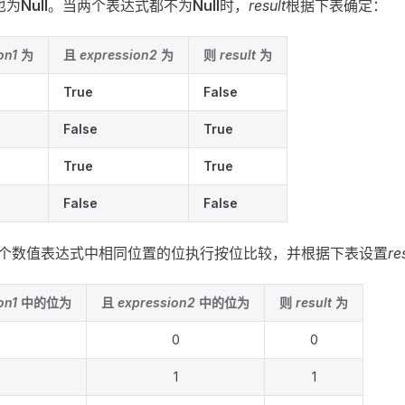
也为
Null
。当两个表达式都不为
Null
时，
result
根据下表确定：
on1
为
且
expression2
为
则
result
为
True
False
False
True
True
True
False
False
个数值表达式中相同位置的位执行按位比较，并根据下表设置
re
on1
中的位为
且
expression2
中的位为
则
result
为
0
0
1
1