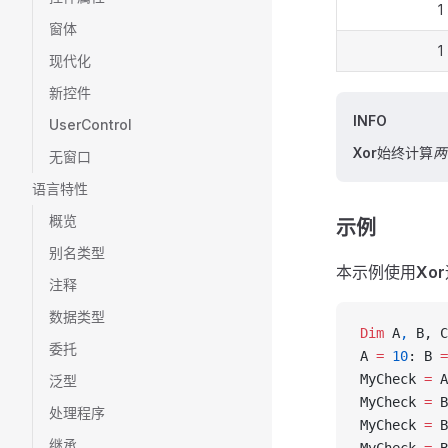
1
窗体
1
现代化
新控件
INFO
UserControl
Xor
始终计算
两
无窗口
语言特性
概览
示例
别名类型
本示例使用
Xor
注释
数据类型
Dim
 A
,
 B, C
委托
A 
=
 10
: B 
=
MyCheck 
=
 A
泛型
MyCheck 
=
 B
处理程序
MyCheck 
=
 B
继承