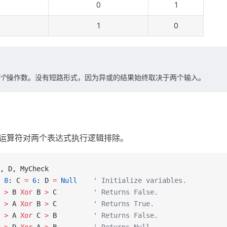
0
1
1
0
个
操作数。没有短路形式，因为异或的结果始终取决于两个输入。
运算符对两个表达式执行逻辑排除。
, D, MyCheck
 8
: C 
=
 6
: D 
=
 Null
    ' Initialize variables.
 
>
 B 
Xor
 B 
>
 C         
' Returns False.
 
>
 A 
Xor
 B 
>
 C         
' Returns True.
 
>
 A 
Xor
 C 
>
 B         
' Returns False.