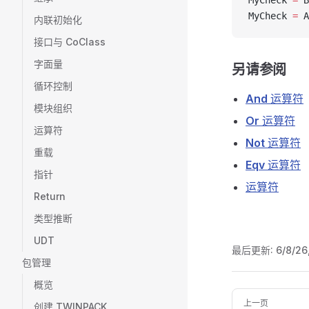
MyCheck 
=
 B
MyCheck 
=
 A
内联初始化
接口与 CoClass
字面量
另请参阅
循环控制
And
运算符
模块组织
Or
运算符
运算符
Not
运算符
重载
Eqv
运算符
指针
运算符
Return
类型推断
UDT
最后更新:
6/8/26
包管理
概览
Pager
上一页
创建 TWINPACK