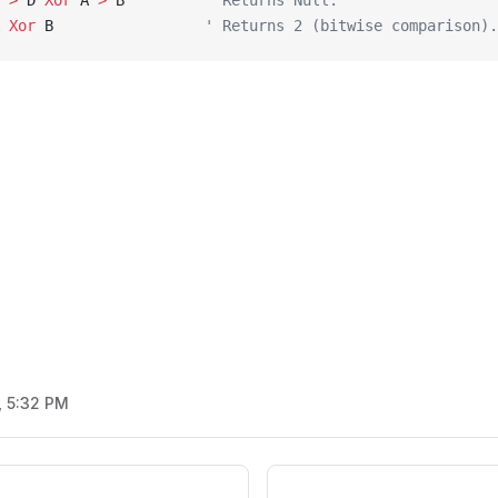
 
>
 D 
Xor
 A 
>
 B         
' Returns Null.
 
Xor
 B                 
' Returns 2 (bitwise comparison).
, 5:32 PM