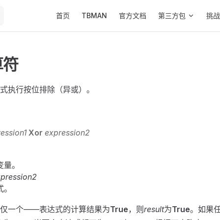
Main Navigation
首页
TBMAN
官方文档
第三方包
挑战
算符
式执行按位排除（异或）。
ession1
Xor
expression2
变量。
pression2
式。
仅一个——表达式的计算结果为
True
，则
result
为
True
。如果