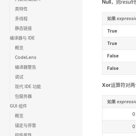
Null
，则
result
类特性
多线程
如果
expressi
静态链接
True
编译器与 IDE
True
概览
False
CodeLens
编译器警告
False
调试
Xor
运算符对两
现代 IDE 功能
包服务器
如果
expressi
GUI 组件
0
概览
锚定与停靠
0
控件属性