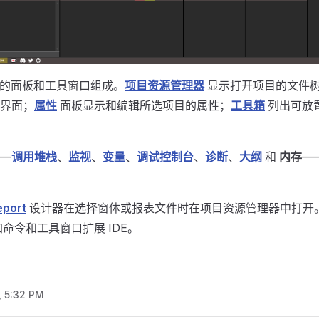
固定的面板和工具窗口组成。
项目资源管理器
显示打开项目的文件
界面；
属性
面板显示和编辑所选项目的属性；
工具箱
列出可放
—
调用堆栈
、
监视
、
变量
、
调试控制台
、
诊断
、
大纲
和
内存
—
eport
设计器在选择窗体或报表文件时在项目资源管理器中打开
命令和工具窗口扩展 IDE。
, 5:32 PM