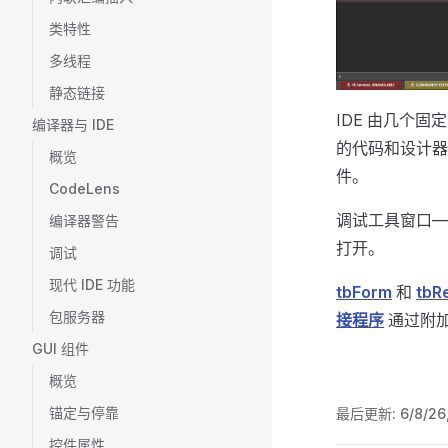
类特性
多线程
静态链接
IDE 由几个
编译器与 IDE
的代码和设计器
概览
件。
CodeLens
调试工具窗口—
编译器警告
打开。
调试
现代 IDE 功能
tbForm
和
tbR
包服务器
接程序
通过附加
GUI 组件
概览
锚定与停靠
最后更新:
6/8/26
控件属性