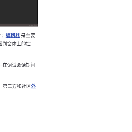
树；
编辑器
是主要
置到窗体上的控
—在调试会话期间
。第三方和社区
外