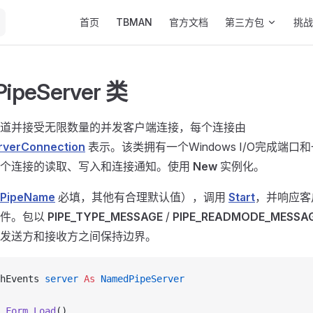
Main Navigation
首页
TBMAN
官方文档
第三方包
挑战
ipeServer 类
道并接受无限数量的并发客户端连接，每个连接由
rverConnection
表示。该类拥有一个Windows I/O完成端
每个连接的读取、写入和连接通知。使用
New
实例化。
PipeName
必填，其他有合理默认值），调用
Start
，并响应客
事件。包以
PIPE_TYPE_MESSAGE
/
PIPE_READMODE_MESSA
发送方和接收方之间保持边界。
hEvents 
server
 As
 NamedPipeServer
 
Form_Load
()