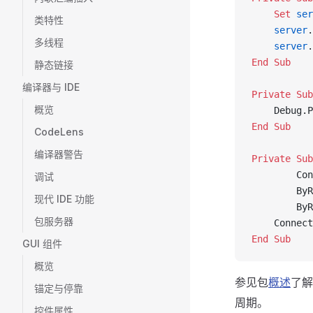
    Set 
ser
类特性
    server
.
多线程
    server
.
End Sub
静态链接
编译器与 IDE
Private Sub
概览
    Debug.P
End Sub
CodeLens
编译器警告
Private Sub
        Con
调试
        ByR
现代 IDE 功能
        ByR
包服务器
    Connect
End Sub
GUI 组件
概览
参见包
概述
了解
锚定与停靠
周期。
控件属性