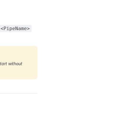
\<PipeName>
tart without