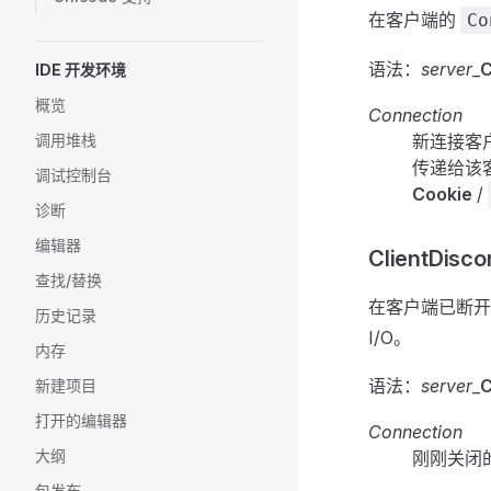
在客户端的
Co
语法：
server
_
C
IDE 开发环境
概览
Connection
调用堆栈
新连接客
传递给该
调试控制台
Cookie
/
诊断
编辑器
ClientDisc
查找/替换
在客户端已断开
历史记录
I/O。
内存
语法：
server
_
C
新建项目
打开的编辑器
Connection
大纲
刚刚关闭
包发布