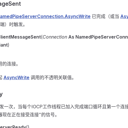
ageSent
amedPipeServerConnection.AsyncWrite
已完成（或当
As
端）时触发。
lientMessageSent
(
Connection
As NamedPipeServerConn
iant
)
用的连接。
起
AsyncWrite
调用的不透明关联值。
y
发一次，当每个IOCP工作线程已加入完成端口循环且第一个连
器现在正在接受连接"的信号。
erverReady
()