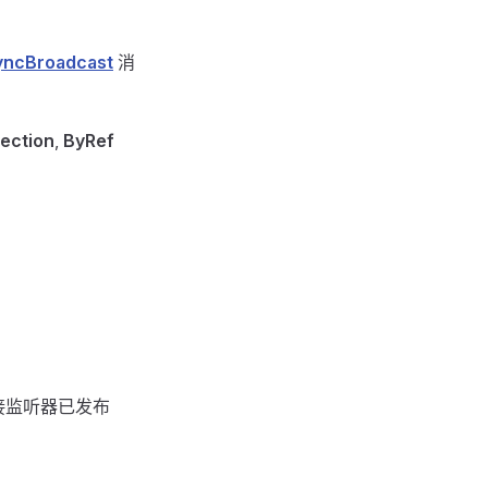
yncBroadcast
消
ection
,
ByRef
接监听器已发布