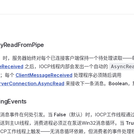
lyReadFromPipe
）时，服务器始终对每个已连接客户端保持一个待处理读取——
eReceived
之后，IOCP线程内部会发出一个自动的
AsyncRe
取；每个
ClientMessageReceived
处理程序必须随后调用
rverConnection.AsyncRead
来接收下一条消息。
Boolean
，
ingEvents
和消息事件在何处引发。当
False
（默认）时，IOCP工作线程通
送到主UI线程，消费进程必须正在泵送Win32消息循环。当
Tru
OCP工作线程上触发——无消息循环依赖，但消费者的事件处理