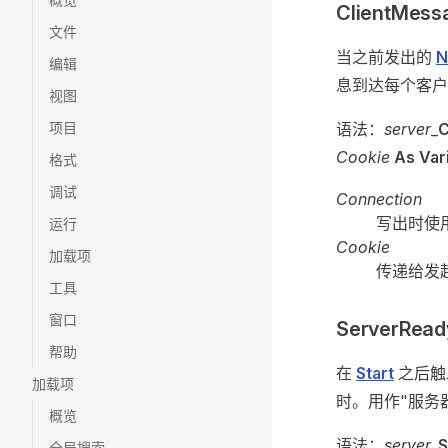
ClientMess
文件
当之前发出的
N
编辑
息到达每个客户
视图
项目
语法：
server
_
C
Cookie
As Var
格式
调试
Connection
写出时使
运行
Cookie
加载项
传递给发
工具
窗口
ServerRead
帮助
在
Start
之后触
加载项
时。用作"服务
概览
语法：
server
_
S
全局搜索