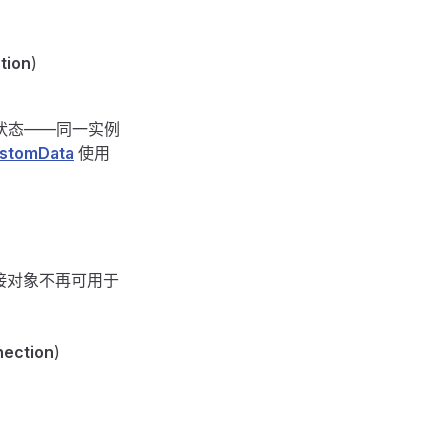
。
tion
)
状态——同一实例
stomData
使用
接对象不再可用于
ection
)