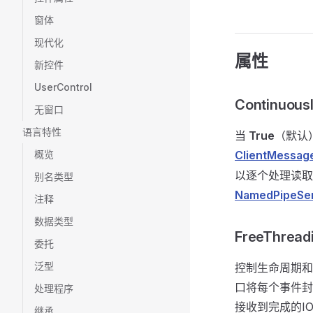
窗体
现代化
属性
新控件
UserControl
Continuous
无窗口
语言特性
当
True
（默认
概览
ClientMessag
以逐个处理读
别名类型
NamedPipeSe
注释
数据类型
FreeThread
委托
泛型
控制生命周期
口将每个事件封
处理程序
接收到完成的I
继承