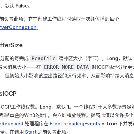
，默认
False
。
前设置此项；它在创建工作线程时读取一次并传播到每个
rverConnection
。
ferSize
始分配的每完成
缓冲区大小（字节）。
Long
，默认
ReadFile
制最大消息大小——在
时IOCP循环分配
ERROR_MORE_DATA
—但初始大小影响该溢出路径的运行频率，从而影响持续大消息
sIOCP
IOCP工作线程数。
Long
，默认
1
。一个线程对于大多数场景足
都是重叠的Win32操作，会立即释放线程。提高此值以允许多个
eReceived
处理程序在
FreeThreadingEvents
=
True
下并发
流量。在调用
Start
之前设置此项。