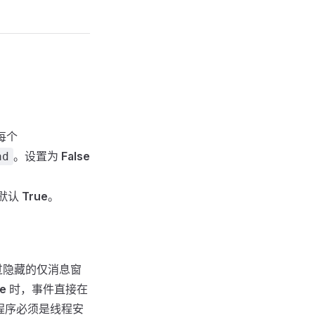
每个
。设置为
False
ad
默认
True
。
过隐藏的仅消息窗
e
时，事件直接在
程序必须是线程安