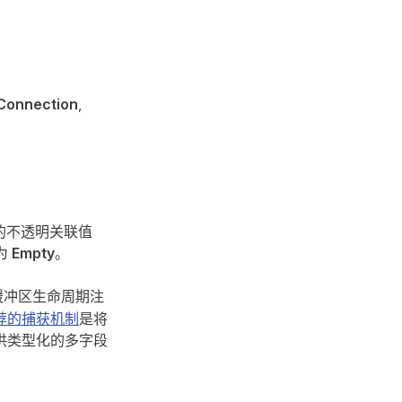
Connection
,
的不透明关联值
为
Empty
。
缓冲区生命周期注
荐的捕获机制
是将
供类型化的多字段