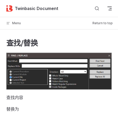
Skip to content
Twinbasic Document
Menu
Return to top
查找/替换
查找内容
替换为