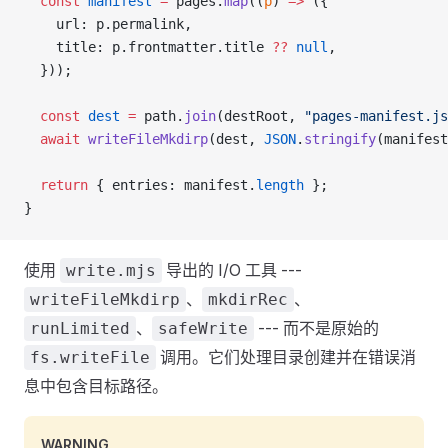
  const
 manifest
 =
 pages.
map
((
p
) 
=>
 ({
    url: p.permalink,
    title: p.frontmatter.title 
??
 null
,
  }));
  const
 dest
 =
 path.
join
(destRoot, 
"pages-manifest.js
  await
 writeFileMkdirp
(dest, 
JSON
.
stringify
(manifest
  return
 { entries: manifest.
length
 };
}
使用
导出的 I/O 工具 ---
write.mjs
、
、
writeFileMkdirp
mkdirRec
、
--- 而不是原始的
runLimited
safeWrite
调用。它们处理目录创建并在错误消
fs.writeFile
息中包含目标路径。
WARNING