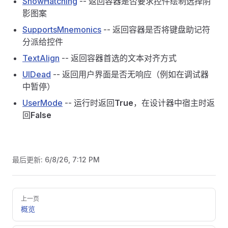
ShowHatching
-- 返回容器是否要求控件绘制选择阴
影图案
SupportsMnemonics
-- 返回容器是否将键盘助记符
分派给控件
TextAlign
-- 返回容器首选的文本对齐方式
UIDead
-- 返回用户界面是否无响应（例如在调试器
中暂停）
UserMode
-- 运行时返回
True
，在设计器中宿主时返
回
False
最后更新:
6/8/26, 7:12 PM
Pager
上一页
概览