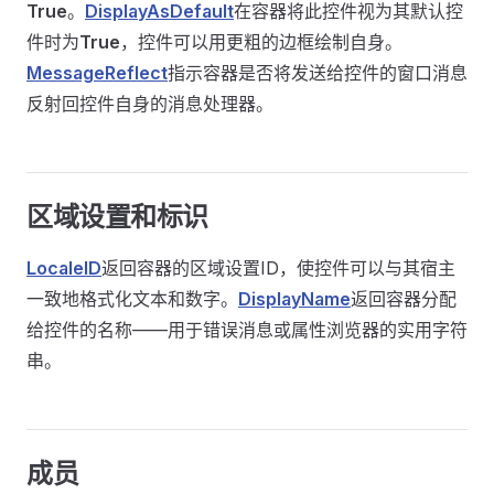
True
。
DisplayAsDefault
在容器将此控件视为其默认控
件时为
True
，控件可以用更粗的边框绘制自身。
MessageReflect
指示容器是否将发送给控件的窗口消息
反射回控件自身的消息处理器。
区域设置和标识
LocaleID
返回容器的区域设置ID，使控件可以与其宿主
一致地格式化文本和数字。
DisplayName
返回容器分配
给控件的名称——用于错误消息或属性浏览器的实用字符
串。
成员