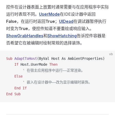
控件在设计器表面上放置时通常需要与在应用程序中实际
运行时表现不同。
UserMode
在IDE设计器中返回
False
，在运行时返回
True
；
UIDead
在调试器暂停执行
时变为
True
，使控件知道不要重绘或响应输入。
ShowGrabHandles
和
ShowHatching
告诉控件容器是
否希望它在被编辑时绘制常规的选择装饰。
vb
Sub
 AdaptToHost
(ByVal Host As AmbientProperties)
    If
 Host.UserMode 
Then
        ' 在宿主应用程序中运行——正常渲染。
    Else
        ' 嵌入在设计器中——改为显示编辑时装饰。
    End If
End Sub