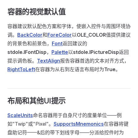
容器的视觉默认值
容器建议默认配色方案和字体，使嵌入控件与周围环境协
调。
BackColor
和
ForeColor
以
OLE_COLOR
值提供建议
的背景色和前景色，
Font
返回建议的
stdole.IFontDisp
，
Palette
以
stdole.IPictureDisp
返回
提示调色板。
TextAlign
报告容器首选的文本对齐方式，
RightToLeft
在容器为从右到左语言布局时为
True
。
布局和其他UI提示
ScaleUnits
命名容器用于自身尺寸的度量单位——例
如"Twip"或"Pixel"。
SupportsMnemonics
在容器将键
盘助记符——&后的带下划线字母——分派给控件时为