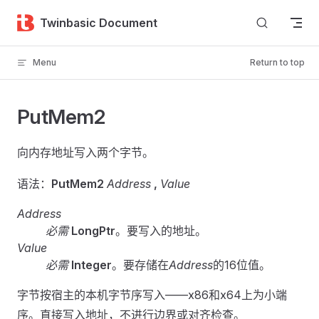
Skip to content
Twinbasic Document
Menu
Return to top
PutMem2
向内存地址写入两个字节。
语法：
PutMem2
Address
,
Value
Address
必需
LongPtr
。要写入的地址。
Value
必需
Integer
。要存储在
Address
的16位值。
字节按宿主的本机字节序写入——x86和x64上为小端
序。直接写入地址，不进行边界或对齐检查。