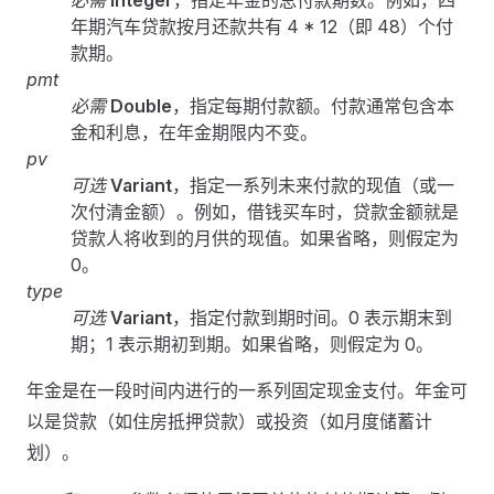
必需
Integer
，指定年金的总付款期数。例如，四
年期汽车贷款按月还款共有 4 * 12（即 48）个付
款期。
pmt
必需
Double
，指定每期付款额。付款通常包含本
金和利息，在年金期限内不变。
pv
可选
Variant
，指定一系列未来付款的现值（或一
次付清金额）。例如，借钱买车时，贷款金额就是
贷款人将收到的月供的现值。如果省略，则假定为
0。
type
可选
Variant
，指定付款到期时间。0 表示期末到
期；1 表示期初到期。如果省略，则假定为 0。
年金是在一段时间内进行的一系列固定现金支付。年金可
以是贷款（如住房抵押贷款）或投资（如月度储蓄计
划）。