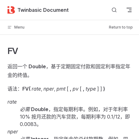
Skip to content
Twinbasic Document
Menu
Return to top
FV
返回一个
Double
，基于定期固定付款和固定利率指定年
金的终值。
语法：
FV(
rate
,
nper
,
pmt
[
,
pv
[
,
type
] ]
)
rate
必需
Double
，指定每期利率。例如，对于年利率
10% 按月还款的汽车贷款，每期利率为 0.1/12，即
0.0083。
nper