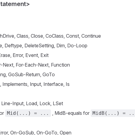
Statement>
 ChDrive, Class, Close, CoClass, Const, Continue
e, Deftype, DeleteSetting, Dim, Do-Loop
ase, Error, Event, Exit
r-Next, For-Each-Next, Function
ting, GoSub-Return, GoTo
 Implements, Input, Interface, Is
 Line-Input, Load, Lock, LSet
for
, MidB-equals for
Mid(...) = ...
MidB(...) = ..
Error, On-GoSub, On-GoTo, Open