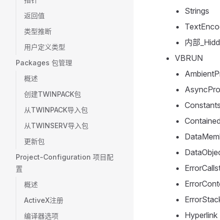
Strings
返回值
TextEnco
类型推断
内部_Hidd
用户定义类型
VBRUN
Packages 包管理
AmbientPr
概述
AsyncPro
创建TWINPACK包
Constant
从TWINPACK导入包
Contained
从TWINSERV导入包
DataMem
更新包
DataObje
Project-Configuration 项目配
ErrorCalls
置
ErrorCont
概述
ErrorSta
ActiveX注册
Hyperlink
编译器选项