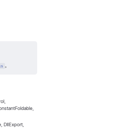
。
ks
ol,
onstantFoldable,
, DllExport,