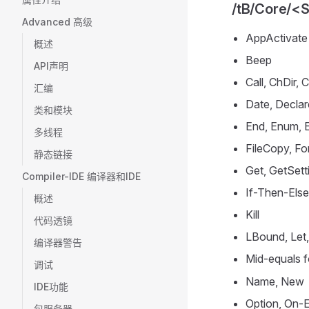
/tB/Core/<
Advanced 高级
AppActivate
概述
Beep
API声明
Call, ChDir,
汇编
Date, Declar
类和模块
End, Enum, Er
多线程
FileCopy, Fo
静态链接
Get, GetSet
Compiler-IDE 编译器和IDE
If-Then-Else,
概述
Kill
代码透镜
LBound, Let,
编译器警告
Mid-equals 
调试
Name, New
IDE功能
Option, On-
包服务器