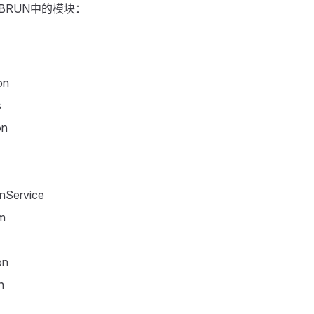
BRUN中的模块：
on
s
on
nService
m
on
n