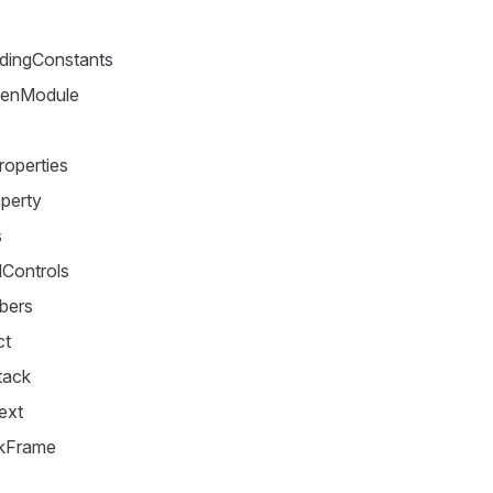
dingConstants
enModule
operties
perty
s
Controls
bers
ct
tack
ext
ckFrame