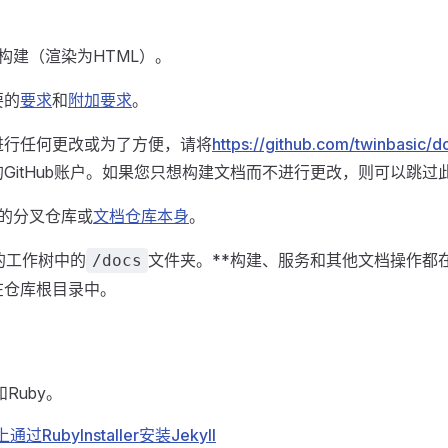
构建（渲染为HTML）。
要的
要求
和
附加要求
。
进行任何更改或为了方便，请将
https://github.com/twinbasic/
GitHub账户。如果您只想构建文档而不进行更改，则可以跳过
中的分叉仓库或
文档仓库本身
。
的工作树中的
文件夹。**构建、服务和其他文档操作都
/docs
在仓库根目录中。
和Ruby。
通过RubyInstaller安装Jekyll