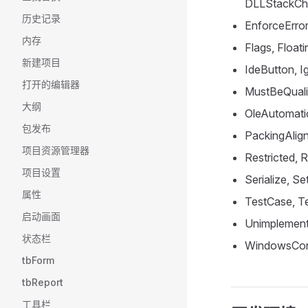
DLLStackChe
历史记录
EnforceError
内存
Flags, Float
新建项目
IdeButton, I
打开的编辑器
MustBeQuali
大纲
OleAutomati
包发布
PackingAlig
项目资源管理器
Restricted, 
项目设置
Serialize, Se
属性
TestCase, Te
启动画面
Unimplement
状态栏
WindowsCon
tbForm
tbReport
工具栏