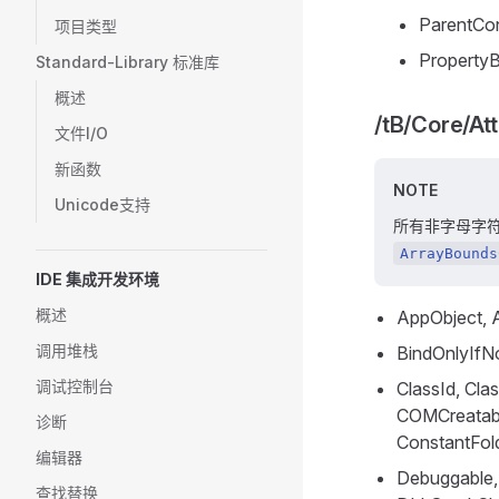
ParentCon
项目类型
Property
Standard-Library 标准库
概述
/tB/Core/At
文件I/O
新函数
NOTE
Unicode支持
所有非字母字
ArrayBounds
IDE 集成开发环境
概述
AppObject,
调用堆栈
BindOnlyIfNo
调试控制台
ClassId, Cla
COMCreatabl
诊断
ConstantFol
编辑器
Debuggable, 
查找替换