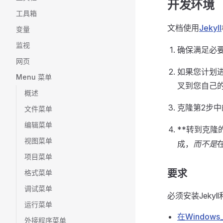
开发环境
工具箱
文档使用
Jekyll
变量
监视
确保满足必
网页
如果您计划
Menu 菜单
叉到您自己的
概述
克隆第2步
文件菜单
编辑菜单
**转到克隆
视图菜单
成，
而不是
项目菜单
要求
格式菜单
调试菜单
必须安装Jekyll
运行菜单
在Windows上
外接程序菜单