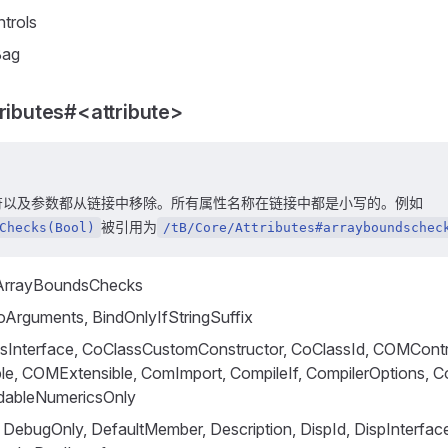
trols
Bag
tributes#<attribute>
符以及参数都从链接中移除。所有属性名称在链接中都是小写的。例如
被引用为
Checks(Bool)
/tB/Core/Attributes#arrayboundschec
 ArrayBoundsChecks
Arguments, BindOnlyIfStringSuffix
ssInterface, CoClassCustomConstructor, CoClassId, COMContr
e, COMExtensible, ComImport, CompileIf, CompilerOptions, C
dableNumericsOnly
DebugOnly, DefaultMember, Description, DispId, DispInterface