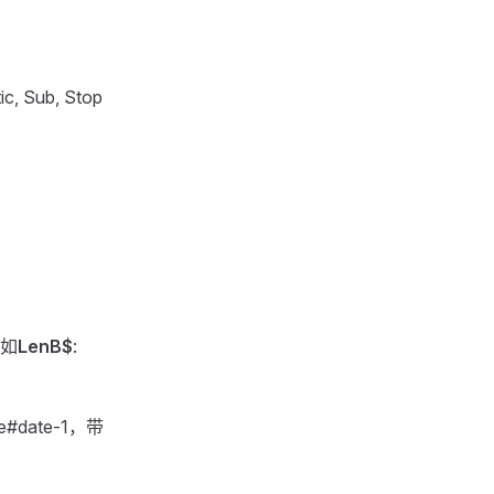
ic, Sub, Stop
如
LenB$
:
ate#date-1，带