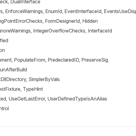
ck, DualInterface
s, EnforceWarnings, EnumId, EventInterfaceId, EventsUseDis
ingPointErrorChecks, FormDesignerId, Hidden
gnoreWarnings, IntegerOverflowChecks, InterfaceId
fied
on
nment, PopulateFrom, PredeclaredID, PreserveSig
RunAfterBuild
tDllDirectory, SimplerByVals
stFixture, TypeHint
ed, UseGetLastError, UserDefinedTypeIsAnAlias
trol